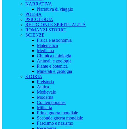
NARRATIVA
Narrativa di viaggio
POESIA
PSICOLOGIA
RELIGIONI E SPIRITUALITÀ
ROMANZI STORICI
SCIENZE
Fisica e astronomia
Matematica
Medicina
Chimica e biologia
Animali e zoologia
Piante e botanica
Minerali e geologia
STORIA
Preistoria
Antica
Medievale
Moderna
Contemporanea
Militaria
Prima guerra mondiale
Seconda guerra mondiale
Fascismo e nazismo
Resistenza