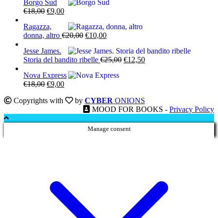
Borgo Sud
Il
Il
€
18,00
€
9,00
prezzo
prezzo
Ragazza,
originale
attuale
Il
Il
donna, altro
€
20,00
€
10,00
era:
è:
prezzo
prezzo
€18,00.
€9,00.
Jesse James.
originale
attuale
Il
Il
Storia del bandito ribelle
€
25,00
€
12,50
era:
è:
prezzo
prezzo
€20,00.
€10,00.
Nova Express
originale
attuale
Il
Il
€
18,00
€
9,00
era:
è:
prezzo
prezzo
€25,00.
€12,50.
Copyrights with
by
CYBER
ONIONS
originale
attuale
MOOD FOR BOOKS -
Privacy Policy
era:
è:
€18,00.
€9,00.
Manage consent