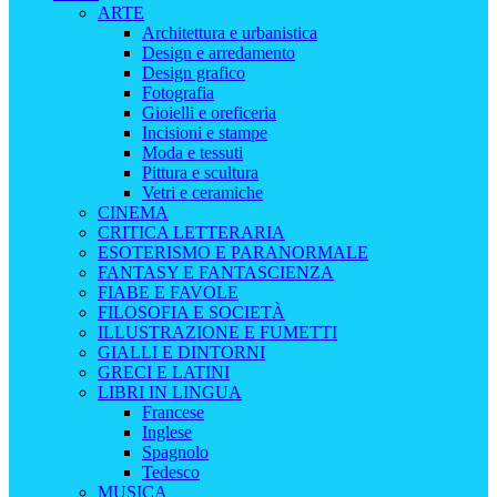
ARTE
Architettura e urbanistica
Design e arredamento
Design grafico
Fotografia
Gioielli e oreficeria
Incisioni e stampe
Moda e tessuti
Pittura e scultura
Vetri e ceramiche
CINEMA
CRITICA LETTERARIA
ESOTERISMO E PARANORMALE
FANTASY E FANTASCIENZA
FIABE E FAVOLE
FILOSOFIA E SOCIETÀ
ILLUSTRAZIONE E FUMETTI
GIALLI E DINTORNI
GRECI E LATINI
LIBRI IN LINGUA
Francese
Inglese
Spagnolo
Tedesco
MUSICA