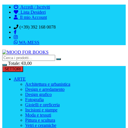
Vai
Accedi / Iscriviti
al
Lista Desideri
contenuto
Il mio Account
(+39) 392 168 0078
WA-MESS
Totale:
€
0,00
SETTORI
ARTE
Architettura e urbanistica
Design e arredamento
Design grafico
Fotografia
Gioielli e oreficeria
Incisioni e stampe
Moda e tessuti
Pittura e scultura
Vetri e ceramiche