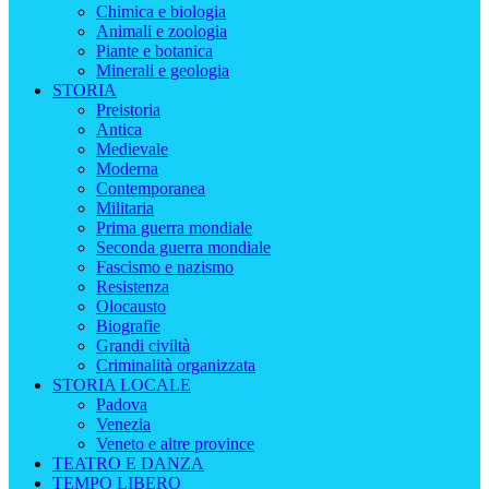
Chimica e biologia
Animali e zoologia
Piante e botanica
Minerali e geologia
STORIA
Preistoria
Antica
Medievale
Moderna
Contemporanea
Militaria
Prima guerra mondiale
Seconda guerra mondiale
Fascismo e nazismo
Resistenza
Olocausto
Biografie
Grandi civiltà
Criminalità organizzata
STORIA LOCALE
Padova
Venezia
Veneto e altre province
TEATRO E DANZA
TEMPO LIBERO