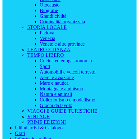
Olocausto
Biografie
Grandi civiltà
Criminalità organizzata
STORIA LOCALE
Padova
Venezia
Veneto e altre province
TEATRO E DANZA
TEMPO LIBERO
Cucina ed enogastronomia
Sport
Automobili e veicoli terrestri
Aerei e aviazione
Mare e nautica
Montagna e alpinismo
Natura e animali
Collezionismo e modellismo
Giochi da tavolo
VIAGGI E GUIDE TURISTICHE
VINTAGE
PRIME EDIZIONI
Ultimi arrivi & Catalogo
Orari
Informativa online