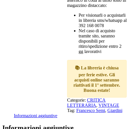
asterisco in coda al titolo sono in
magazzino distaccato:
Per visionarli o acquistarli
in libreria sms/whatsapp al
392 168 0078
Nel caso di acquisto
tramite sito, saranno
disponibili per
ritiro/spedizione entro 2
gg lavorativi
📚 La libreria è chiusa
per ferie estive. Gli
acquisti online saranno
riattivati il 1° settembre.
Buona estate!
Categorie:
CRITICA
LETTERARIA
,
VINTAGE
Tag:
Francesco Semi
,
Giardini
Informazioni aggiuntive
Informazioni aggiuntive