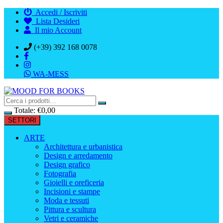
Vai
Accedi / Iscriviti
al
Lista Desideri
contenuto
Il mio Account
(+39) 392 168 0078
WA-MESS
Totale:
€
0,00
SETTORI
ARTE
Architettura e urbanistica
Design e arredamento
Design grafico
Fotografia
Gioielli e oreficeria
Incisioni e stampe
Moda e tessuti
Pittura e scultura
Vetri e ceramiche