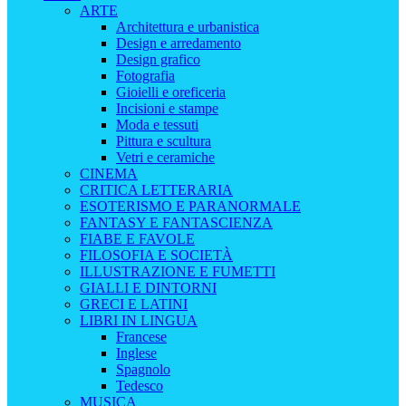
ARTE
Architettura e urbanistica
Design e arredamento
Design grafico
Fotografia
Gioielli e oreficeria
Incisioni e stampe
Moda e tessuti
Pittura e scultura
Vetri e ceramiche
CINEMA
CRITICA LETTERARIA
ESOTERISMO E PARANORMALE
FANTASY E FANTASCIENZA
FIABE E FAVOLE
FILOSOFIA E SOCIETÀ
ILLUSTRAZIONE E FUMETTI
GIALLI E DINTORNI
GRECI E LATINI
LIBRI IN LINGUA
Francese
Inglese
Spagnolo
Tedesco
MUSICA