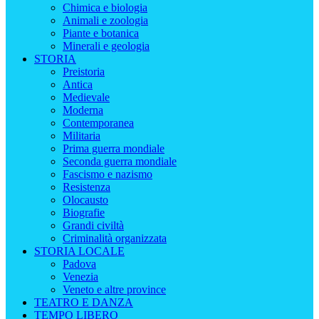
Chimica e biologia
Animali e zoologia
Piante e botanica
Minerali e geologia
STORIA
Preistoria
Antica
Medievale
Moderna
Contemporanea
Militaria
Prima guerra mondiale
Seconda guerra mondiale
Fascismo e nazismo
Resistenza
Olocausto
Biografie
Grandi civiltà
Criminalità organizzata
STORIA LOCALE
Padova
Venezia
Veneto e altre province
TEATRO E DANZA
TEMPO LIBERO