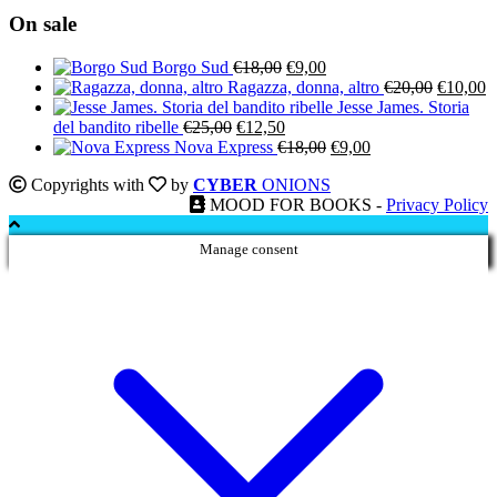
On sale
Il
Il
Borgo Sud
€
18,00
€
9,00
prezzo
prezzo
Il
Il
Ragazza, donna, altro
€
20,00
€
10,00
originale
attuale
prezzo
p
Jesse James. Storia
Il
Il
era:
è:
originale
a
del bandito ribelle
€
25,00
€
12,50
prezzo
prezzo
€18,00.
€9,00.
Il
Il
era:
è:
Nova Express
€
18,00
€
9,00
originale
attuale
prezzo
prezzo
€20,00.
€
Copyrights with
by
CYBER
ONIONS
era:
è:
originale
attuale
MOOD FOR BOOKS -
Privacy Policy
€25,00.
€12,50.
era:
è:
€18,00.
€9,00.
Manage consent