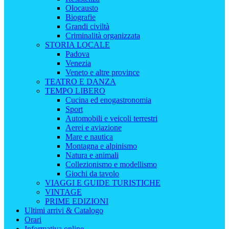
Olocausto
Biografie
Grandi civiltà
Criminalità organizzata
STORIA LOCALE
Padova
Venezia
Veneto e altre province
TEATRO E DANZA
TEMPO LIBERO
Cucina ed enogastronomia
Sport
Automobili e veicoli terrestri
Aerei e aviazione
Mare e nautica
Montagna e alpinismo
Natura e animali
Collezionismo e modellismo
Giochi da tavolo
VIAGGI E GUIDE TURISTICHE
VINTAGE
PRIME EDIZIONI
Ultimi arrivi & Catalogo
Orari
Informativa online