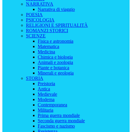
NARRATIVA
Narrativa di viaggio
POESIA
PSICOLOGIA
RELIGIONI E SPIRITUALITÀ
ROMANZI STORICI
SCIENZE
Fisica e astronomia
Matematica
Medicina
Chimica e biologia
Animali e zoologia
Piante e botanica
Minerali e geologia
STORIA
Preistoria
Antica
Medievale
Moderna
Contemporanea
Militaria
Prima guerra mondiale
Seconda guerra mondiale
Fascismo e nazismo
Resistenza