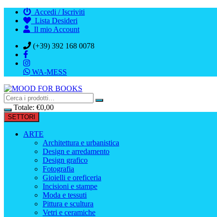
Vai
Accedi / Iscriviti
al
Lista Desideri
contenuto
Il mio Account
(+39) 392 168 0078
WA-MESS
Totale:
€
0,00
SETTORI
ARTE
Architettura e urbanistica
Design e arredamento
Design grafico
Fotografia
Gioielli e oreficeria
Incisioni e stampe
Moda e tessuti
Pittura e scultura
Vetri e ceramiche