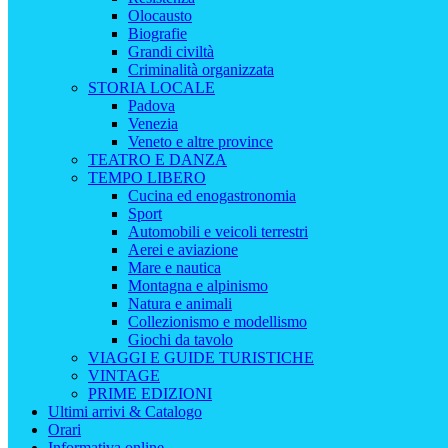
Olocausto
Biografie
Grandi civiltà
Criminalità organizzata
STORIA LOCALE
Padova
Venezia
Veneto e altre province
TEATRO E DANZA
TEMPO LIBERO
Cucina ed enogastronomia
Sport
Automobili e veicoli terrestri
Aerei e aviazione
Mare e nautica
Montagna e alpinismo
Natura e animali
Collezionismo e modellismo
Giochi da tavolo
VIAGGI E GUIDE TURISTICHE
VINTAGE
PRIME EDIZIONI
Ultimi arrivi & Catalogo
Orari
Informativa online