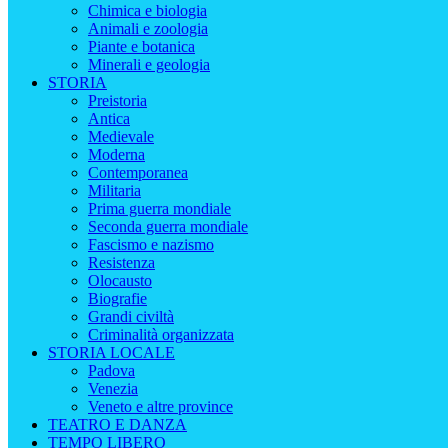
Chimica e biologia
Animali e zoologia
Piante e botanica
Minerali e geologia
STORIA
Preistoria
Antica
Medievale
Moderna
Contemporanea
Militaria
Prima guerra mondiale
Seconda guerra mondiale
Fascismo e nazismo
Resistenza
Olocausto
Biografie
Grandi civiltà
Criminalità organizzata
STORIA LOCALE
Padova
Venezia
Veneto e altre province
TEATRO E DANZA
TEMPO LIBERO