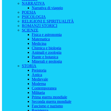
NARRATIVA
Narrativa di viaggio
POESIA
PSICOLOGIA
RELIGIONI E SPIRITUALITÀ
ROMANZI STORICI
SCIENZE
Fisica e astronomia
Matematica
Medicina
Chimica e biologia
Animali e zoologia
Piante e botanica
Minerali e geologia
STORIA
Preistoria
Antica
Medievale
Moderna
Contemporanea
Militaria
Prima guerra mondiale
Seconda guerra mondiale
Fascismo e nazismo
Resistenza