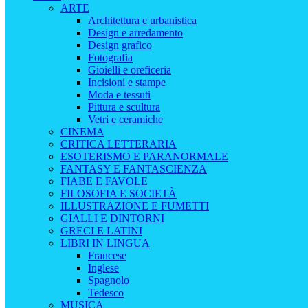
ARTE
Architettura e urbanistica
Design e arredamento
Design grafico
Fotografia
Gioielli e oreficeria
Incisioni e stampe
Moda e tessuti
Pittura e scultura
Vetri e ceramiche
CINEMA
CRITICA LETTERARIA
ESOTERISMO E PARANORMALE
FANTASY E FANTASCIENZA
FIABE E FAVOLE
FILOSOFIA E SOCIETÀ
ILLUSTRAZIONE E FUMETTI
GIALLI E DINTORNI
GRECI E LATINI
LIBRI IN LINGUA
Francese
Inglese
Spagnolo
Tedesco
MUSICA