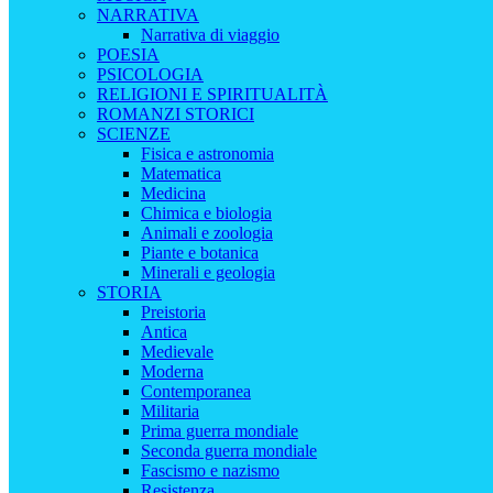
NARRATIVA
Narrativa di viaggio
POESIA
PSICOLOGIA
RELIGIONI E SPIRITUALITÀ
ROMANZI STORICI
SCIENZE
Fisica e astronomia
Matematica
Medicina
Chimica e biologia
Animali e zoologia
Piante e botanica
Minerali e geologia
STORIA
Preistoria
Antica
Medievale
Moderna
Contemporanea
Militaria
Prima guerra mondiale
Seconda guerra mondiale
Fascismo e nazismo
Resistenza