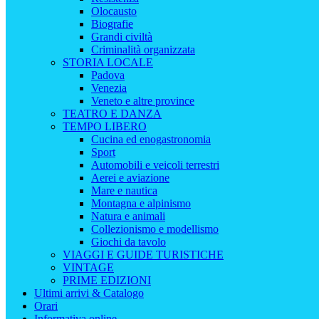
Olocausto
Biografie
Grandi civiltà
Criminalità organizzata
STORIA LOCALE
Padova
Venezia
Veneto e altre province
TEATRO E DANZA
TEMPO LIBERO
Cucina ed enogastronomia
Sport
Automobili e veicoli terrestri
Aerei e aviazione
Mare e nautica
Montagna e alpinismo
Natura e animali
Collezionismo e modellismo
Giochi da tavolo
VIAGGI E GUIDE TURISTICHE
VINTAGE
PRIME EDIZIONI
Ultimi arrivi & Catalogo
Orari
Informativa online