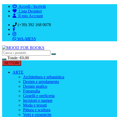
Vai
Accedi / Iscriviti
al
Lista Desideri
contenuto
Il mio Account
(+39) 392 168 0078
WA-MESS
Totale:
€
0,00
SETTORI
ARTE
Architettura e urbanistica
Design e arredamento
Design grafico
Fotografia
Gioielli e oreficeria
Incisioni e stampe
Moda e tessuti
Pittura e scultura
Vetri e ceramiche