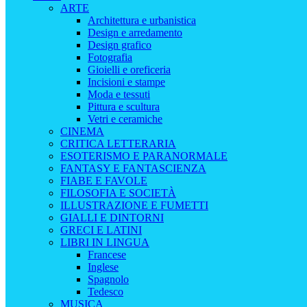
ARTE
Architettura e urbanistica
Design e arredamento
Design grafico
Fotografia
Gioielli e oreficeria
Incisioni e stampe
Moda e tessuti
Pittura e scultura
Vetri e ceramiche
CINEMA
CRITICA LETTERARIA
ESOTERISMO E PARANORMALE
FANTASY E FANTASCIENZA
FIABE E FAVOLE
FILOSOFIA E SOCIETÀ
ILLUSTRAZIONE E FUMETTI
GIALLI E DINTORNI
GRECI E LATINI
LIBRI IN LINGUA
Francese
Inglese
Spagnolo
Tedesco
MUSICA