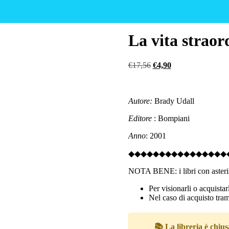
La vita straor
Il
Il
€
17,56
€
4,90
prezzo
prezzo
originale
attuale
era:
è:
Autore:
Brady Udall
€17,56.
€4,90.
Editore
: Bompiani
Anno
: 2001
◆◆◆◆◆◆◆◆◆◆◆◆◆◆◆◆
NOTA BENE: i libri con asteris
Per visionarli o acquista
Nel caso di acquisto trami
📚 La libreria è chiusa