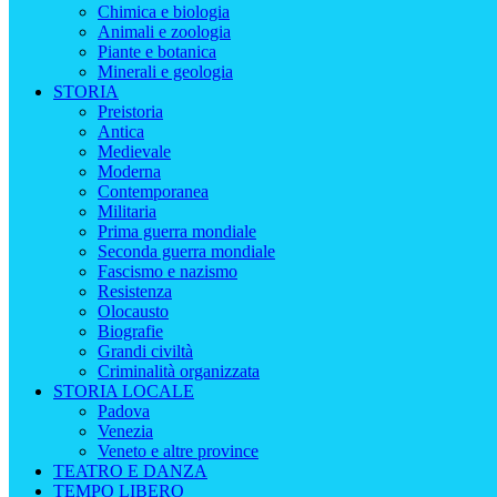
Chimica e biologia
Animali e zoologia
Piante e botanica
Minerali e geologia
STORIA
Preistoria
Antica
Medievale
Moderna
Contemporanea
Militaria
Prima guerra mondiale
Seconda guerra mondiale
Fascismo e nazismo
Resistenza
Olocausto
Biografie
Grandi civiltà
Criminalità organizzata
STORIA LOCALE
Padova
Venezia
Veneto e altre province
TEATRO E DANZA
TEMPO LIBERO