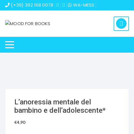
Vai
(+39) 392 168 0078
WA-MESS
al
contenuto
L’anoressia mentale del
bambino e dell’adolescente*
€
4,90