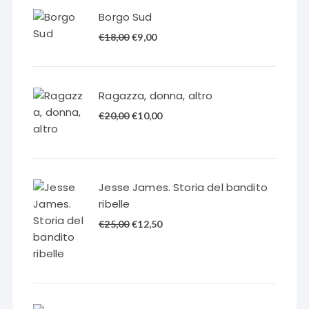
Borgo Sud
Il
Il
€
18,00
€
9,00
prezzo
prezzo
originale
attuale
era:
è:
Ragazza, donna, altro
€18,00.
€9,00.
Il
Il
€
20,00
€
10,00
prezzo
prezzo
originale
attuale
era:
è:
€20,00.
€10,00.
Jesse James. Storia del bandito
ribelle
Il
Il
€
25,00
€
12,50
prezzo
prezzo
originale
attuale
era:
è:
€25,00.
€12,50.