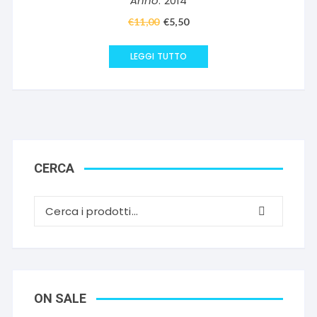
Anno
: 2014
€
11,00
Il
€
5,50
Il
prezzo
prezzo
originale
attuale
LEGGI TUTTO
era:
è:
€11,00.
€5,50.
CERCA
ON SALE