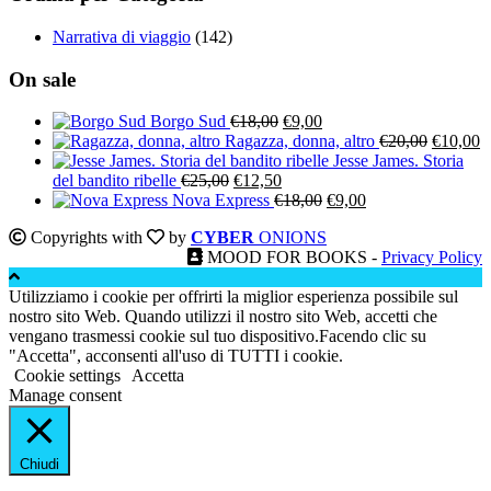
Narrativa di viaggio
(142)
On sale
Il
Il
Borgo Sud
€
18,00
€
9,00
prezzo
prezzo
Il
Il
Ragazza, donna, altro
€
20,00
€
10,00
originale
attuale
prezzo
p
Jesse James. Storia
Il
Il
era:
è:
originale
a
del bandito ribelle
€
25,00
€
12,50
prezzo
prezzo
€18,00.
€9,00.
Il
Il
era:
è:
Nova Express
€
18,00
€
9,00
originale
attuale
prezzo
prezzo
€20,00.
€
Copyrights with
by
CYBER
ONIONS
era:
è:
originale
attuale
MOOD FOR BOOKS -
Privacy Policy
€25,00.
€12,50.
era:
è:
€18,00.
€9,00.
Utilizziamo i cookie per offrirti la miglior esperienza possibile sul
nostro sito Web. Quando utilizzi il nostro sito Web, accetti che
vengano trasmessi cookie sul tuo dispositivo.Facendo clic su
"Accetta", acconsenti all'uso di TUTTI i cookie.
Cookie settings
Accetta
Manage consent
Chiudi