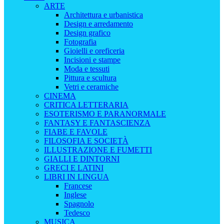
ARTE
Architettura e urbanistica
Design e arredamento
Design grafico
Fotografia
Gioielli e oreficeria
Incisioni e stampe
Moda e tessuti
Pittura e scultura
Vetri e ceramiche
CINEMA
CRITICA LETTERARIA
ESOTERISMO E PARANORMALE
FANTASY E FANTASCIENZA
FIABE E FAVOLE
FILOSOFIA E SOCIETÀ
ILLUSTRAZIONE E FUMETTI
GIALLI E DINTORNI
GRECI E LATINI
LIBRI IN LINGUA
Francese
Inglese
Spagnolo
Tedesco
MUSICA