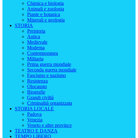
Chimica e biologia
Animali e zoologia
Piante e botanica
Minerali e geologia
STORIA
Preistoria
Antica
Medievale
Moderna
Contemporanea
Militaria
Prima guerra mondiale
Seconda guerra mondiale
Fascismo e nazismo
Resistenza
Olocausto
Biografie
Grandi civiltà
Criminalità organizzata
STORIA LOCALE
Padova
Venezia
Veneto e altre province
TEATRO E DANZA
TEMPO LIBERO