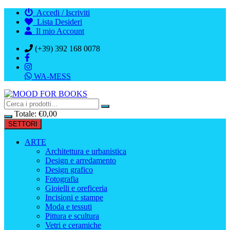
Vai
Accedi / Iscriviti
al
Lista Desideri
contenuto
Il mio Account
(+39) 392 168 0078
WA-MESS
Totale:
€
0,00
SETTORI
ARTE
Architettura e urbanistica
Design e arredamento
Design grafico
Fotografia
Gioielli e oreficeria
Incisioni e stampe
Moda e tessuti
Pittura e scultura
Vetri e ceramiche