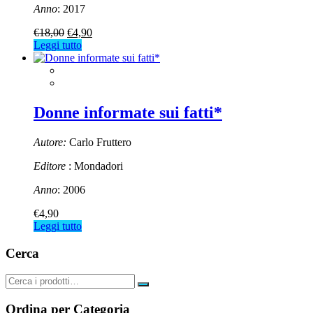
Anno
: 2017
Il
Il
€
18,00
€
4,90
prezzo
prezzo
Leggi tutto
originale
attuale
era:
è:
€18,00.
€4,90.
Donne informate sui fatti*
Autore:
Carlo Fruttero
Editore
: Mondadori
Anno
: 2006
€
4,90
Leggi tutto
Cerca
Ordina per Categoria