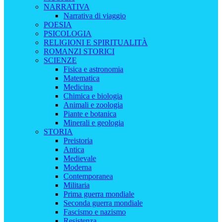
NARRATIVA
Narrativa di viaggio
POESIA
PSICOLOGIA
RELIGIONI E SPIRITUALITÀ
ROMANZI STORICI
SCIENZE
Fisica e astronomia
Matematica
Medicina
Chimica e biologia
Animali e zoologia
Piante e botanica
Minerali e geologia
STORIA
Preistoria
Antica
Medievale
Moderna
Contemporanea
Militaria
Prima guerra mondiale
Seconda guerra mondiale
Fascismo e nazismo
Resistenza