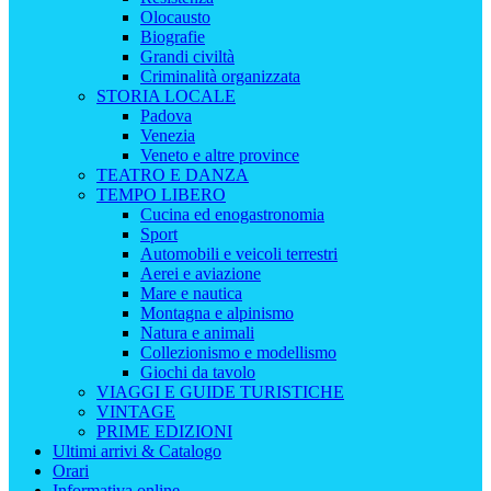
Olocausto
Biografie
Grandi civiltà
Criminalità organizzata
STORIA LOCALE
Padova
Venezia
Veneto e altre province
TEATRO E DANZA
TEMPO LIBERO
Cucina ed enogastronomia
Sport
Automobili e veicoli terrestri
Aerei e aviazione
Mare e nautica
Montagna e alpinismo
Natura e animali
Collezionismo e modellismo
Giochi da tavolo
VIAGGI E GUIDE TURISTICHE
VINTAGE
PRIME EDIZIONI
Ultimi arrivi & Catalogo
Orari
Informativa online