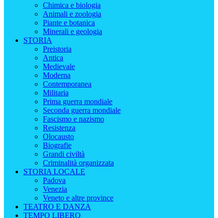
Chimica e biologia
Animali e zoologia
Piante e botanica
Minerali e geologia
STORIA
Preistoria
Antica
Medievale
Moderna
Contemporanea
Militaria
Prima guerra mondiale
Seconda guerra mondiale
Fascismo e nazismo
Resistenza
Olocausto
Biografie
Grandi civiltà
Criminalità organizzata
STORIA LOCALE
Padova
Venezia
Veneto e altre province
TEATRO E DANZA
TEMPO LIBERO