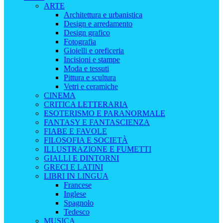
ARTE
Architettura e urbanistica
Design e arredamento
Design grafico
Fotografia
Gioielli e oreficeria
Incisioni e stampe
Moda e tessuti
Pittura e scultura
Vetri e ceramiche
CINEMA
CRITICA LETTERARIA
ESOTERISMO E PARANORMALE
FANTASY E FANTASCIENZA
FIABE E FAVOLE
FILOSOFIA E SOCIETÀ
ILLUSTRAZIONE E FUMETTI
GIALLI E DINTORNI
GRECI E LATINI
LIBRI IN LINGUA
Francese
Inglese
Spagnolo
Tedesco
MUSICA