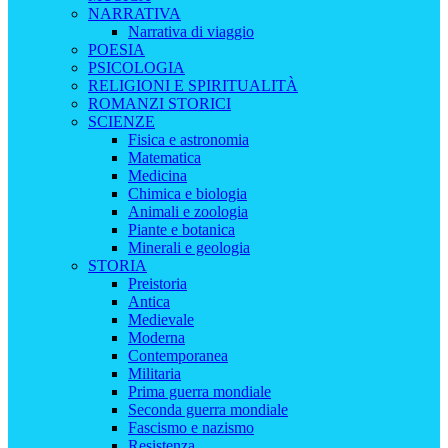
NARRATIVA
Narrativa di viaggio
POESIA
PSICOLOGIA
RELIGIONI E SPIRITUALITÀ
ROMANZI STORICI
SCIENZE
Fisica e astronomia
Matematica
Medicina
Chimica e biologia
Animali e zoologia
Piante e botanica
Minerali e geologia
STORIA
Preistoria
Antica
Medievale
Moderna
Contemporanea
Militaria
Prima guerra mondiale
Seconda guerra mondiale
Fascismo e nazismo
Resistenza