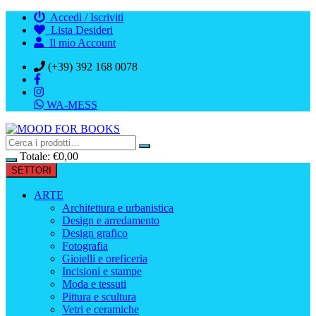
Vai
Accedi / Iscriviti
al
Lista Desideri
contenuto
Il mio Account
(+39) 392 168 0078
WA-MESS
Totale:
€
0,00
SETTORI
ARTE
Architettura e urbanistica
Design e arredamento
Design grafico
Fotografia
Gioielli e oreficeria
Incisioni e stampe
Moda e tessuti
Pittura e scultura
Vetri e ceramiche