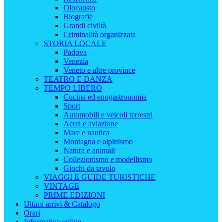
Olocausto
Biografie
Grandi civiltà
Criminalità organizzata
STORIA LOCALE
Padova
Venezia
Veneto e altre province
TEATRO E DANZA
TEMPO LIBERO
Cucina ed enogastronomia
Sport
Automobili e veicoli terrestri
Aerei e aviazione
Mare e nautica
Montagna e alpinismo
Natura e animali
Collezionismo e modellismo
Giochi da tavolo
VIAGGI E GUIDE TURISTICHE
VINTAGE
PRIME EDIZIONI
Ultimi arrivi & Catalogo
Orari
Informativa online