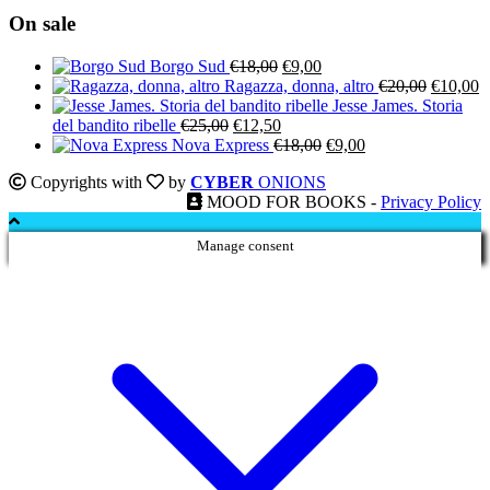
On sale
Il
Il
Borgo Sud
€
18,00
€
9,00
prezzo
prezzo
Il
Il
Ragazza, donna, altro
€
20,00
€
10,00
originale
attuale
prezzo
p
Jesse James. Storia
Il
Il
era:
è:
originale
a
del bandito ribelle
€
25,00
€
12,50
prezzo
prezzo
€18,00.
€9,00.
Il
Il
era:
è:
Nova Express
€
18,00
€
9,00
originale
attuale
prezzo
prezzo
€20,00.
€
Copyrights with
by
CYBER
ONIONS
era:
è:
originale
attuale
MOOD FOR BOOKS -
Privacy Policy
€25,00.
€12,50.
era:
è:
€18,00.
€9,00.
Manage consent