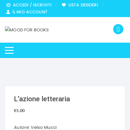
Vai
ACCEDI / ISCRIVITI
LISTA DESIDERI
al
IL MIO ACCOUNT
contenuto
L’azione letteraria
€
5,00
Autore:
Velso Mucci