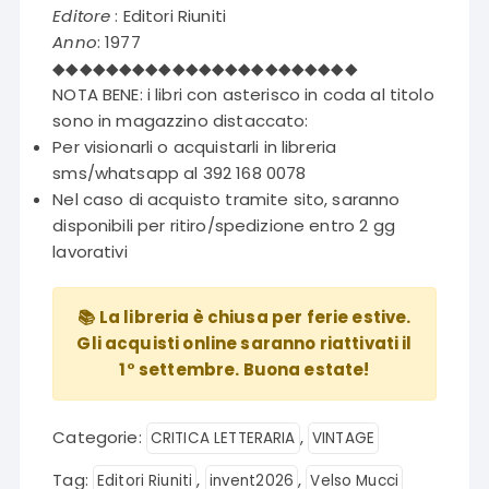
Editore
: Editori Riuniti
Anno
: 1977
◆◆◆◆◆◆◆◆◆◆◆◆◆◆◆◆◆◆◆◆◆◆◆
NOTA BENE: i libri con asterisco in coda al titolo
sono in magazzino distaccato:
Per visionarli o acquistarli in libreria
sms/whatsapp al 392 168 0078
Nel caso di acquisto tramite sito, saranno
disponibili per ritiro/spedizione entro 2 gg
lavorativi
📚 La libreria è chiusa per ferie estive.
Gli acquisti online saranno riattivati il
1° settembre. Buona estate!
Categorie:
,
CRITICA LETTERARIA
VINTAGE
Tag:
,
,
Editori Riuniti
invent2026
Velso Mucci