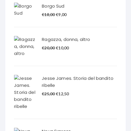
Borgo Sud
Il
Il
€
18,00
€
9,00
prezzo
prezzo
originale
attuale
era:
è:
Ragazza, donna, altro
€18,00.
€9,00.
Il
Il
€
20,00
€
10,00
prezzo
prezzo
originale
attuale
era:
è:
€20,00.
€10,00.
Jesse James. Storia del bandito
ribelle
Il
Il
€
25,00
€
12,50
prezzo
prezzo
originale
attuale
era:
è:
€25,00.
€12,50.