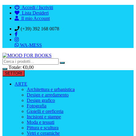
Vai
Accedi / Iscriviti
al
Lista Desideri
contenuto
Il mio Account
(+39) 392 168 0078
WA-MESS
Totale:
€
0,00
SETTORI
ARTE
Architettura e urbanistica
Design e arredamento
Design grafico
Fotografia
Gioielli e oreficeria
Incisioni e stampe
Moda e tessuti
Pittura e scultura
Vetri e ceramiche