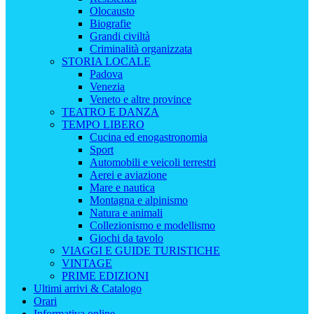
Olocausto
Biografie
Grandi civiltà
Criminalità organizzata
STORIA LOCALE
Padova
Venezia
Veneto e altre province
TEATRO E DANZA
TEMPO LIBERO
Cucina ed enogastronomia
Sport
Automobili e veicoli terrestri
Aerei e aviazione
Mare e nautica
Montagna e alpinismo
Natura e animali
Collezionismo e modellismo
Giochi da tavolo
VIAGGI E GUIDE TURISTICHE
VINTAGE
PRIME EDIZIONI
Ultimi arrivi & Catalogo
Orari
Informativa online