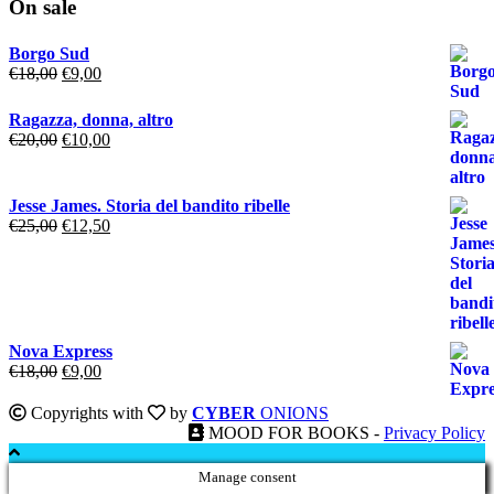
On sale
Borgo Sud
Il
Il
€
18,00
€
9,00
prezzo
prezzo
originale
attuale
Ragazza, donna, altro
era:
è:
Il
Il
€
20,00
€
10,00
€18,00.
€9,00.
prezzo
prezzo
originale
attuale
era:
è:
Jesse James. Storia del bandito ribelle
€20,00.
€10,00.
Il
Il
€
25,00
€
12,50
prezzo
prezzo
originale
attuale
era:
è:
€25,00.
€12,50.
Nova Express
Il
Il
€
18,00
€
9,00
prezzo
prezzo
originale
attuale
Copyrights with
by
CYBER
ONIONS
era:
è:
MOOD FOR BOOKS -
Privacy Policy
€18,00.
€9,00.
Manage consent