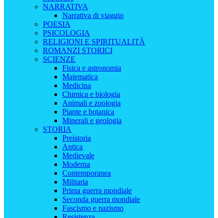
NARRATIVA
Narrativa di viaggio
POESIA
PSICOLOGIA
RELIGIONI E SPIRITUALITÀ
ROMANZI STORICI
SCIENZE
Fisica e astronomia
Matematica
Medicina
Chimica e biologia
Animali e zoologia
Piante e botanica
Minerali e geologia
STORIA
Preistoria
Antica
Medievale
Moderna
Contemporanea
Militaria
Prima guerra mondiale
Seconda guerra mondiale
Fascismo e nazismo
Resistenza