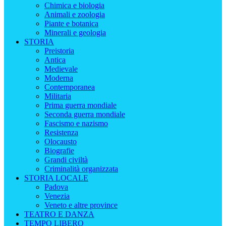
Chimica e biologia
Animali e zoologia
Piante e botanica
Minerali e geologia
STORIA
Preistoria
Antica
Medievale
Moderna
Contemporanea
Militaria
Prima guerra mondiale
Seconda guerra mondiale
Fascismo e nazismo
Resistenza
Olocausto
Biografie
Grandi civiltà
Criminalità organizzata
STORIA LOCALE
Padova
Venezia
Veneto e altre province
TEATRO E DANZA
TEMPO LIBERO