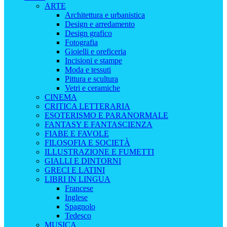
ARTE
Architettura e urbanistica
Design e arredamento
Design grafico
Fotografia
Gioielli e oreficeria
Incisioni e stampe
Moda e tessuti
Pittura e scultura
Vetri e ceramiche
CINEMA
CRITICA LETTERARIA
ESOTERISMO E PARANORMALE
FANTASY E FANTASCIENZA
FIABE E FAVOLE
FILOSOFIA E SOCIETÀ
ILLUSTRAZIONE E FUMETTI
GIALLI E DINTORNI
GRECI E LATINI
LIBRI IN LINGUA
Francese
Inglese
Spagnolo
Tedesco
MUSICA