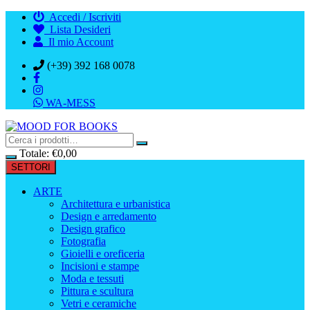
Vai
Accedi / Iscriviti
al
Lista Desideri
contenuto
Il mio Account
(+39) 392 168 0078
WA-MESS
Totale:
€
0,00
SETTORI
ARTE
Architettura e urbanistica
Design e arredamento
Design grafico
Fotografia
Gioielli e oreficeria
Incisioni e stampe
Moda e tessuti
Pittura e scultura
Vetri e ceramiche