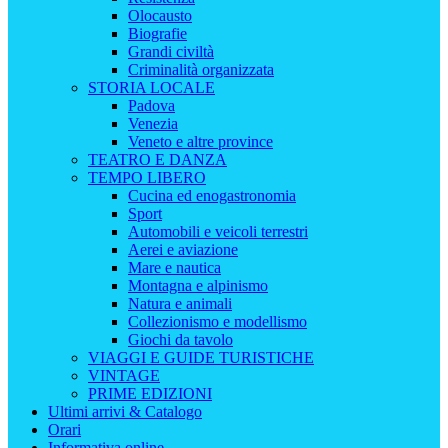
Olocausto
Biografie
Grandi civiltà
Criminalità organizzata
STORIA LOCALE
Padova
Venezia
Veneto e altre province
TEATRO E DANZA
TEMPO LIBERO
Cucina ed enogastronomia
Sport
Automobili e veicoli terrestri
Aerei e aviazione
Mare e nautica
Montagna e alpinismo
Natura e animali
Collezionismo e modellismo
Giochi da tavolo
VIAGGI E GUIDE TURISTICHE
VINTAGE
PRIME EDIZIONI
Ultimi arrivi & Catalogo
Orari
Informativa online