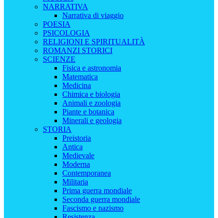
NARRATIVA
Narrativa di viaggio
POESIA
PSICOLOGIA
RELIGIONI E SPIRITUALITÀ
ROMANZI STORICI
SCIENZE
Fisica e astronomia
Matematica
Medicina
Chimica e biologia
Animali e zoologia
Piante e botanica
Minerali e geologia
STORIA
Preistoria
Antica
Medievale
Moderna
Contemporanea
Militaria
Prima guerra mondiale
Seconda guerra mondiale
Fascismo e nazismo
Resistenza