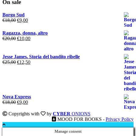
On sale
Borgo Sud
Il
Il
€
18,00
€
9,00
prezzo
prezzo
originale
attuale
Ragazza, donna, altro
era:
è:
Il
Il
€
20,00
€
10,00
€18,00.
€9,00.
prezzo
prezzo
originale
attuale
era:
è:
Jesse James. Storia del bandito ribelle
€20,00.
€10,00.
Il
Il
€
25,00
€
12,50
prezzo
prezzo
originale
attuale
era:
è:
€25,00.
€12,50.
Nova Express
Il
Il
€
18,00
€
9,00
prezzo
prezzo
originale
attuale
Copyrights with
by
CYBER
ONIONS
era:
è:
MOOD FOR BOOKS -
Privacy Policy
€18,00.
€9,00.
Manage consent