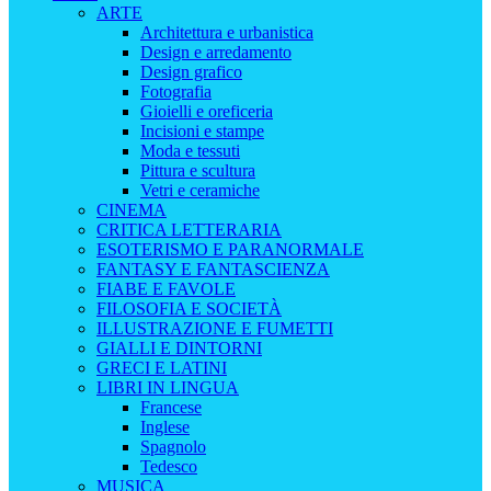
ARTE
Architettura e urbanistica
Design e arredamento
Design grafico
Fotografia
Gioielli e oreficeria
Incisioni e stampe
Moda e tessuti
Pittura e scultura
Vetri e ceramiche
CINEMA
CRITICA LETTERARIA
ESOTERISMO E PARANORMALE
FANTASY E FANTASCIENZA
FIABE E FAVOLE
FILOSOFIA E SOCIETÀ
ILLUSTRAZIONE E FUMETTI
GIALLI E DINTORNI
GRECI E LATINI
LIBRI IN LINGUA
Francese
Inglese
Spagnolo
Tedesco
MUSICA