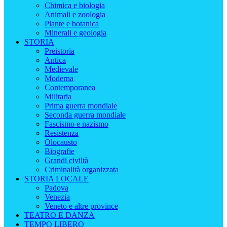
Chimica e biologia
Animali e zoologia
Piante e botanica
Minerali e geologia
STORIA
Preistoria
Antica
Medievale
Moderna
Contemporanea
Militaria
Prima guerra mondiale
Seconda guerra mondiale
Fascismo e nazismo
Resistenza
Olocausto
Biografie
Grandi civiltà
Criminalità organizzata
STORIA LOCALE
Padova
Venezia
Veneto e altre province
TEATRO E DANZA
TEMPO LIBERO