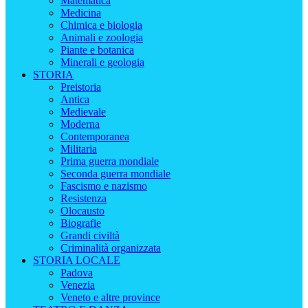
Matematica
Medicina
Chimica e biologia
Animali e zoologia
Piante e botanica
Minerali e geologia
STORIA
Preistoria
Antica
Medievale
Moderna
Contemporanea
Militaria
Prima guerra mondiale
Seconda guerra mondiale
Fascismo e nazismo
Resistenza
Olocausto
Biografie
Grandi civiltà
Criminalità organizzata
STORIA LOCALE
Padova
Venezia
Veneto e altre province