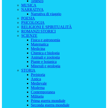
Tedesco
MUSICA
NARRATIVA
Narrativa di viaggio
POESIA
PSICOLOGIA
RELIGIONI E SPIRITUALITÀ
ROMANZI STORICI
SCIENZE
Fisica e astronomia
Matematica
Medicina
Chimica e biologia
Animali e zoologia
Piante e botanica
Minerali e geologia
STORIA
Preistoria
Antica
Medievale
Moderna
Contemporanea
Militaria
Prima guerra mondiale
Seconda guerra mondiale