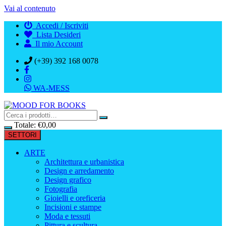
Vai al contenuto
Accedi / Iscriviti
Lista Desideri
Il mio Account
(+39) 392 168 0078
WA-MESS
Totale:
€
0,00
SETTORI
ARTE
Architettura e urbanistica
Design e arredamento
Design grafico
Fotografia
Gioielli e oreficeria
Incisioni e stampe
Moda e tessuti
Pittura e scultura