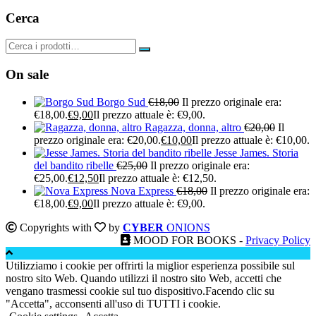
Cerca
On sale
Borgo Sud
€
18,00
Il prezzo originale era:
€18,00.
€
9,00
Il prezzo attuale è: €9,00.
Ragazza, donna, altro
€
20,00
Il
prezzo originale era: €20,00.
€
10,00
Il prezzo attuale è: €10,00.
Jesse James. Storia
del bandito ribelle
€
25,00
Il prezzo originale era:
€25,00.
€
12,50
Il prezzo attuale è: €12,50.
Nova Express
€
18,00
Il prezzo originale era:
€18,00.
€
9,00
Il prezzo attuale è: €9,00.
Copyrights with
by
CYBER
ONIONS
MOOD FOR BOOKS -
Privacy Policy
Utilizziamo i cookie per offrirti la miglior esperienza possibile sul
nostro sito Web. Quando utilizzi il nostro sito Web, accetti che
vengano trasmessi cookie sul tuo dispositivo.Facendo clic su
"Accetta", acconsenti all'uso di TUTTI i cookie.