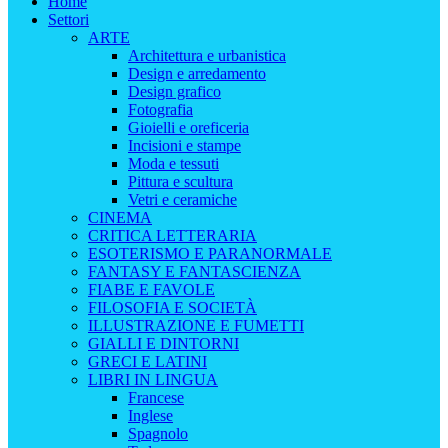
Home
Settori
ARTE
Architettura e urbanistica
Design e arredamento
Design grafico
Fotografia
Gioielli e oreficeria
Incisioni e stampe
Moda e tessuti
Pittura e scultura
Vetri e ceramiche
CINEMA
CRITICA LETTERARIA
ESOTERISMO E PARANORMALE
FANTASY E FANTASCIENZA
FIABE E FAVOLE
FILOSOFIA E SOCIETÀ
ILLUSTRAZIONE E FUMETTI
GIALLI E DINTORNI
GRECI E LATINI
LIBRI IN LINGUA
Francese
Inglese
Spagnolo