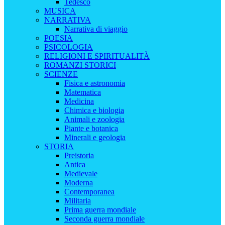
Tedesco
MUSICA
NARRATIVA
Narrativa di viaggio
POESIA
PSICOLOGIA
RELIGIONI E SPIRITUALITÀ
ROMANZI STORICI
SCIENZE
Fisica e astronomia
Matematica
Medicina
Chimica e biologia
Animali e zoologia
Piante e botanica
Minerali e geologia
STORIA
Preistoria
Antica
Medievale
Moderna
Contemporanea
Militaria
Prima guerra mondiale
Seconda guerra mondiale