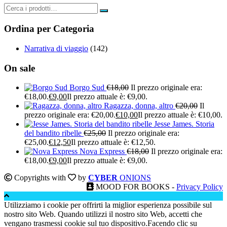
Ordina per Categoria
Narrativa di viaggio
(142)
On sale
Borgo Sud
€
18,00
Il prezzo originale era:
€18,00.
€
9,00
Il prezzo attuale è: €9,00.
Ragazza, donna, altro
€
20,00
Il
prezzo originale era: €20,00.
€
10,00
Il prezzo attuale è: €10,00.
Jesse James. Storia
del bandito ribelle
€
25,00
Il prezzo originale era:
€25,00.
€
12,50
Il prezzo attuale è: €12,50.
Nova Express
€
18,00
Il prezzo originale era:
€18,00.
€
9,00
Il prezzo attuale è: €9,00.
Copyrights with
by
CYBER
ONIONS
MOOD FOR BOOKS -
Privacy Policy
Utilizziamo i cookie per offrirti la miglior esperienza possibile sul
nostro sito Web. Quando utilizzi il nostro sito Web, accetti che
vengano trasmessi cookie sul tuo dispositivo.Facendo clic su