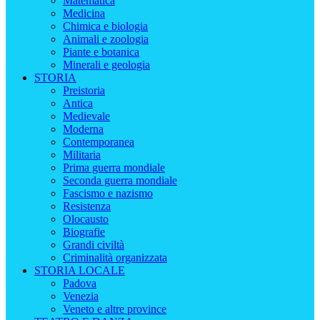
Matematica
Medicina
Chimica e biologia
Animali e zoologia
Piante e botanica
Minerali e geologia
STORIA
Preistoria
Antica
Medievale
Moderna
Contemporanea
Militaria
Prima guerra mondiale
Seconda guerra mondiale
Fascismo e nazismo
Resistenza
Olocausto
Biografie
Grandi civiltà
Criminalità organizzata
STORIA LOCALE
Padova
Venezia
Veneto e altre province