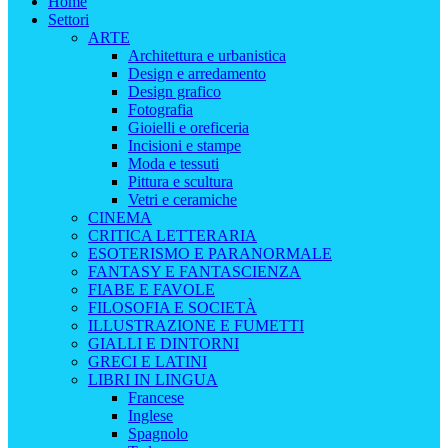
Home
Settori
ARTE
Architettura e urbanistica
Design e arredamento
Design grafico
Fotografia
Gioielli e oreficeria
Incisioni e stampe
Moda e tessuti
Pittura e scultura
Vetri e ceramiche
CINEMA
CRITICA LETTERARIA
ESOTERISMO E PARANORMALE
FANTASY E FANTASCIENZA
FIABE E FAVOLE
FILOSOFIA E SOCIETÀ
ILLUSTRAZIONE E FUMETTI
GIALLI E DINTORNI
GRECI E LATINI
LIBRI IN LINGUA
Francese
Inglese
Spagnolo