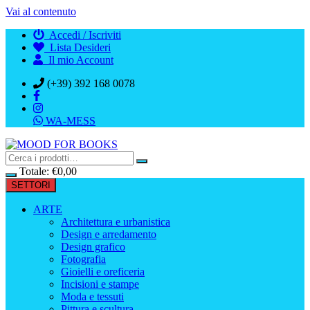
Vai al contenuto
Accedi / Iscriviti
Lista Desideri
Il mio Account
(+39) 392 168 0078
WA-MESS
Totale:
€
0,00
SETTORI
ARTE
Architettura e urbanistica
Design e arredamento
Design grafico
Fotografia
Gioielli e oreficeria
Incisioni e stampe
Moda e tessuti
Pittura e scultura