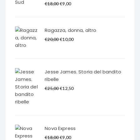
Il
Il
€
18,00
€
9,00
prezzo
prezzo
originale
attuale
era:
è:
Ragazza, donna, altro
€18,00.
€9,00.
Il
Il
€
20,00
€
10,00
prezzo
prezzo
originale
attuale
era:
è:
€20,00.
€10,00.
Jesse James. Storia del bandito
ribelle
Il
Il
€
25,00
€
12,50
prezzo
prezzo
originale
attuale
era:
è:
€25,00.
€12,50.
Nova Express
Il
Il
€
18,00
€
9,00