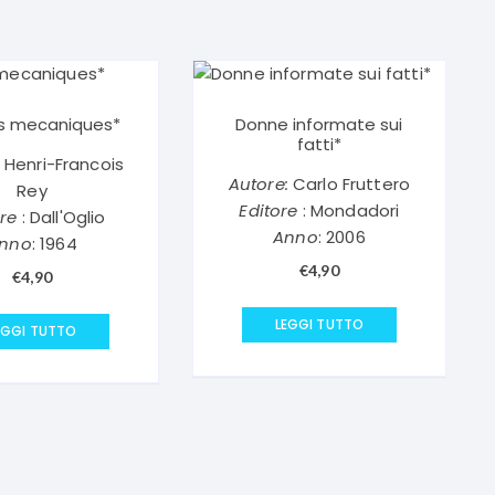
os mecaniques*
Donne informate sui
fatti*
Henri-Francois
Autore:
Carlo Fruttero
Rey
Editore
: Mondadori
ore
: Dall'Oglio
Anno
: 2006
nno
: 1964
€
4,90
€
4,90
LEGGI TUTTO
EGGI TUTTO