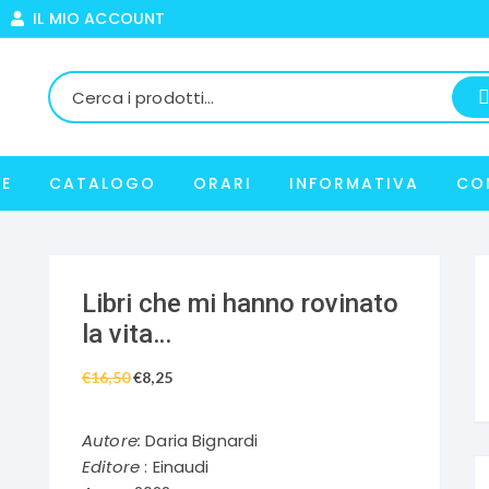
IL MIO ACCOUNT
E
CATALOGO
ORARI
INFORMATIVA
CO
Libri che mi hanno rovinato
la vita…
€
16,50
Il
€
8,25
Il
prezzo
prezzo
originale
attuale
Autore:
Daria Bignardi
era:
è:
Editore
: Einaudi
€16,50.
€8,25.