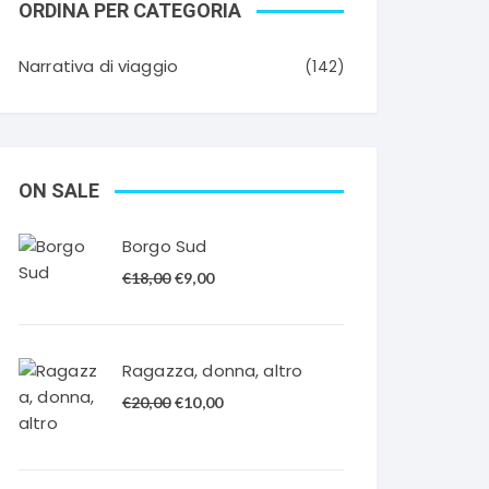
ORDINA PER CATEGORIA
Narrativa di viaggio
(142)
ON SALE
Borgo Sud
Il
Il
€
18,00
€
9,00
prezzo
prezzo
originale
attuale
era:
è:
Ragazza, donna, altro
€18,00.
€9,00.
Il
Il
€
20,00
€
10,00
prezzo
prezzo
originale
attuale
era:
è: