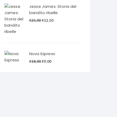
€20,00.
€10,00.
Jesse James. Storia del
bandito ribelle
Il
Il
€
25,00
€
12,50
prezzo
prezzo
originale
attuale
era:
è:
€25,00.
€12,50.
Nova Express
Il
Il
€
18,00
€
9,00
prezzo
prezzo
originale
attuale
era:
è:
€18,00.
€9,00.