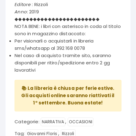
era:
è:
Editore
: Rizzoli
€18,00.
€4,90.
Anno
: 2019
◆◆◆◆◆◆◆◆◆◆◆◆◆◆◆◆◆◆◆◆◆◆◆
NOTA BENE: i libri con asterisco in coda al titolo
sono in magazzino distaccato:
Per visionarli o acquistarli in libreria
sms/whatsapp al 392 168 0078
Nel caso di acquisto tramite sito, saranno
disponibili per ritiro/spedizione entro 2 gg
lavorativi
📚 La libreria è chiusa per ferie estive.
Gli acquisti online saranno riattivati il
1° settembre. Buona estate!
Categorie:
,
NARRATIVA
OCCASIONI
Tag:
,
Giovanni Floris
Rizzoli