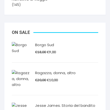
(145)
ON SALE
Borgo Sud
Il
Il
€
18,00
€
9,00
prezzo
prezzo
originale
attuale
era:
è:
Ragazza, donna, altro
€18,00.
€9,00.
Il
Il
€
20,00
€
10,00
prezzo
prezzo
originale
attuale
era:
è:
€20,00.
€10,00.
Jesse James. Storia del bandito