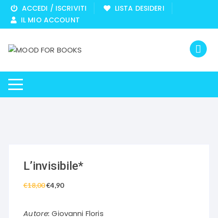
Vai
ACCEDI / ISCRIVITI
LISTA DESIDERI
al
IL MIO ACCOUNT
contenuto
L’invisibile*
€
18,00
Il
€
4,90
Il
prezzo
prezzo
originale
attuale
Autore:
Giovanni Floris