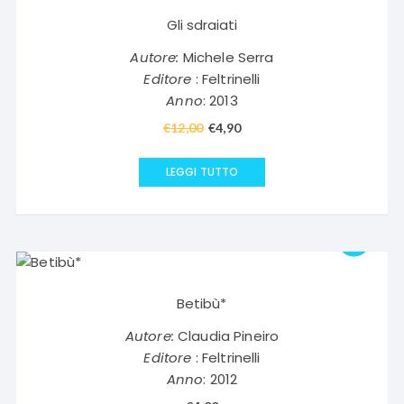
Gli sdraiati
Autore:
Michele Serra
Editore
: Feltrinelli
Anno
: 2013
€
12,00
Il
€
4,90
Il
prezzo
prezzo
originale
attuale
LEGGI TUTTO
era:
è:
€12,00.
€4,90.
Betibù*
Autore:
Claudia Pineiro
Editore
: Feltrinelli
Anno
: 2012