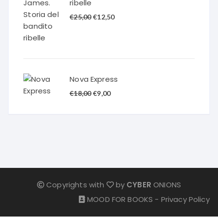
ribelle
Il
Il
€
25,00
€
12,50
prezzo
prezzo
originale
attuale
era:
è:
€25,00.
€12,50.
Nova Express
Il
Il
€
18,00
€
9,00
prezzo
prezzo
originale
attuale
era:
è:
€18,00.
€9,00.
Copyrights with
by
CYBER
ONIONS
MOOD FOR BOOKS -
Privacy Policy