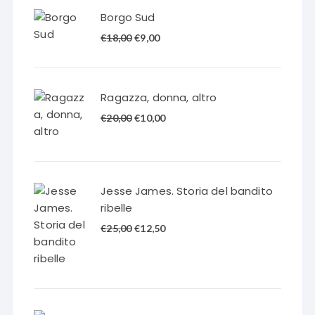
Borgo Sud
Il
Il
€
18,00
€
9,00
prezzo
prezzo
originale
attuale
era:
è:
Ragazza, donna, altro
€18,00.
€9,00.
Il
Il
€
20,00
€
10,00
prezzo
prezzo
originale
attuale
era:
è:
€20,00.
€10,00.
Jesse James. Storia del bandito
ribelle
Il
Il
€
25,00
€
12,50
prezzo
prezzo
originale
attuale
era:
è:
€25,00.
€12,50.