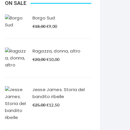
ON SALE
Borgo Sud
Il
Il
€
18,00
€
9,00
prezzo
prezzo
originale
attuale
era:
è:
Ragazza, donna, altro
€18,00.
€9,00.
Il
Il
€
20,00
€
10,00
prezzo
prezzo
originale
attuale
era:
è:
€20,00.
€10,00.
Jesse James. Storia del
bandito ribelle
Il
Il
€
25,00
€
12,50
prezzo
prezzo
originale
attuale
era:
è: