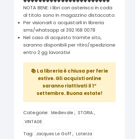
◆◆◆◆◆◆◆◆◆◆◆◆◆◆◆◆◆◆◆◆◆◆◆
NOTA BENE: i libri con asterisco in coda
al titolo sono in magazzino distaccato:
Per visionarli o acquistarli in libreria
sms/whatsapp al 392 168 0078
Nel caso di acquisto tramite sito,
saranno disponibili per ritiro/spedizione
entro 2 gg lavorativi
📚 La libreria è chiusa per ferie
estive. Gli acquisti online
saranno riattivati il 1°
settembre. Buona estate!
Categorie:
,
,
Medievale
STORIA
VINTAGE
Tag:
,
Jacques Le Goff
Laterza