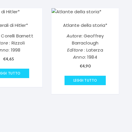
erali di Hitler*
Atlante della storia*
Corelli Barnett
Autore:
Geoffrey
tore
: Rizzoli
Barraclough
nno
: 1998
Editore
: Laterza
Anno
: 1984
€
4,65
€
4,90
EGGI TUTTO
LEGGI TUTTO