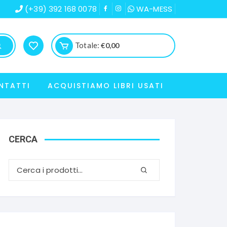
(+39) 392 168 0078
WA-MESS
Totale:
€
0,00
NTATTI
ACQUISTIAMO LIBRI USATI
CERCA