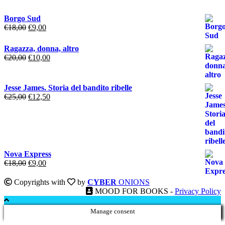
Borgo Sud
Il
Il
€
18,00
€
9,00
prezzo
prezzo
originale
attuale
Ragazza, donna, altro
era:
è:
Il
Il
€
20,00
€
10,00
€18,00.
€9,00.
prezzo
prezzo
originale
attuale
era:
è:
Jesse James. Storia del bandito ribelle
€20,00.
€10,00.
Il
Il
€
25,00
€
12,50
prezzo
prezzo
originale
attuale
era:
è:
€25,00.
€12,50.
Nova Express
Il
Il
€
18,00
€
9,00
prezzo
prezzo
originale
attuale
Copyrights with
by
CYBER
ONIONS
era:
è:
MOOD FOR BOOKS -
Privacy Policy
€18,00.
€9,00.
Manage consent