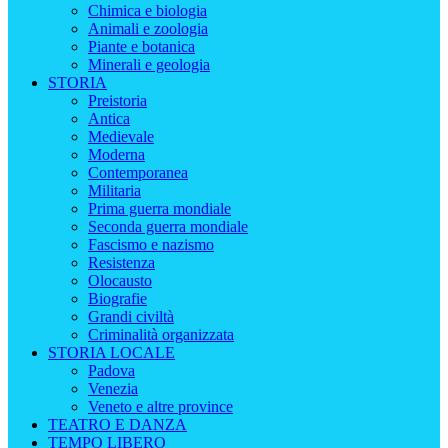
Chimica e biologia
Animali e zoologia
Piante e botanica
Minerali e geologia
STORIA
Preistoria
Antica
Medievale
Moderna
Contemporanea
Militaria
Prima guerra mondiale
Seconda guerra mondiale
Fascismo e nazismo
Resistenza
Olocausto
Biografie
Grandi civiltà
Criminalità organizzata
STORIA LOCALE
Padova
Venezia
Veneto e altre province
TEATRO E DANZA
TEMPO LIBERO