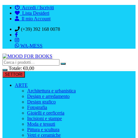
Vai
Accedi / Iscriviti
al
Lista Desideri
contenuto
Il mio Account
(+39) 392 168 0078
WA-MESS
Totale:
€
0,00
SETTORI
ARTE
Architettura e urbanistica
Design e arredamento
Design grafico
Fotografia
Gioielli e oreficeria
Incisioni e stampe
Moda e tessuti
Pittura e scultura
Vetri e ceramiche