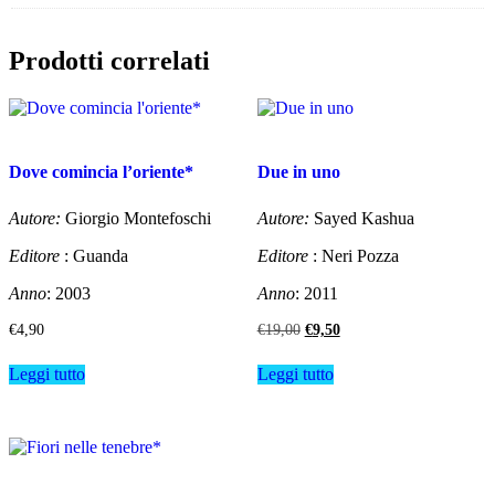
Prodotti correlati
Dove comincia l’oriente*
Due in uno
Autore:
Giorgio Montefoschi
Autore:
Sayed Kashua
Editore
: Guanda
Editore
: Neri Pozza
Anno
: 2003
Anno
: 2011
Il
Il
€
4,90
€
19,00
€
9,50
prezzo
prezzo
originale
attuale
Leggi tutto
Leggi tutto
era:
è:
€19,00.
€9,50.