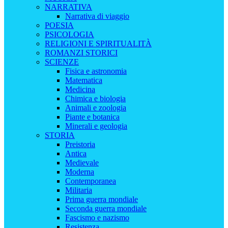
NARRATIVA
Narrativa di viaggio
POESIA
PSICOLOGIA
RELIGIONI E SPIRITUALITÀ
ROMANZI STORICI
SCIENZE
Fisica e astronomia
Matematica
Medicina
Chimica e biologia
Animali e zoologia
Piante e botanica
Minerali e geologia
STORIA
Preistoria
Antica
Medievale
Moderna
Contemporanea
Militaria
Prima guerra mondiale
Seconda guerra mondiale
Fascismo e nazismo
Resistenza