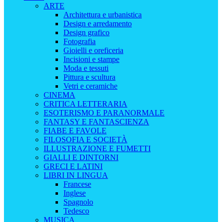
ARTE
Architettura e urbanistica
Design e arredamento
Design grafico
Fotografia
Gioielli e oreficeria
Incisioni e stampe
Moda e tessuti
Pittura e scultura
Vetri e ceramiche
CINEMA
CRITICA LETTERARIA
ESOTERISMO E PARANORMALE
FANTASY E FANTASCIENZA
FIABE E FAVOLE
FILOSOFIA E SOCIETÀ
ILLUSTRAZIONE E FUMETTI
GIALLI E DINTORNI
GRECI E LATINI
LIBRI IN LINGUA
Francese
Inglese
Spagnolo
Tedesco
MUSICA