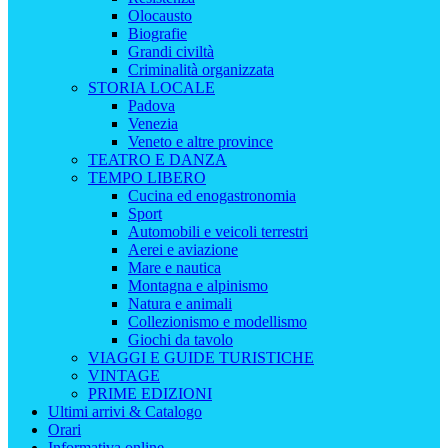
Olocausto
Biografie
Grandi civiltà
Criminalità organizzata
STORIA LOCALE
Padova
Venezia
Veneto e altre province
TEATRO E DANZA
TEMPO LIBERO
Cucina ed enogastronomia
Sport
Automobili e veicoli terrestri
Aerei e aviazione
Mare e nautica
Montagna e alpinismo
Natura e animali
Collezionismo e modellismo
Giochi da tavolo
VIAGGI E GUIDE TURISTICHE
VINTAGE
PRIME EDIZIONI
Ultimi arrivi & Catalogo
Orari
Informativa online