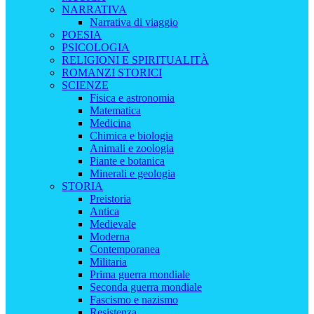
NARRATIVA
Narrativa di viaggio
POESIA
PSICOLOGIA
RELIGIONI E SPIRITUALITÀ
ROMANZI STORICI
SCIENZE
Fisica e astronomia
Matematica
Medicina
Chimica e biologia
Animali e zoologia
Piante e botanica
Minerali e geologia
STORIA
Preistoria
Antica
Medievale
Moderna
Contemporanea
Militaria
Prima guerra mondiale
Seconda guerra mondiale
Fascismo e nazismo
Resistenza