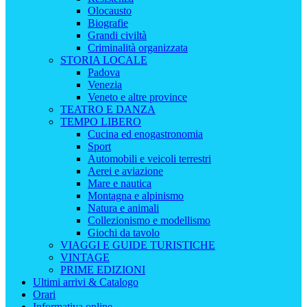
Olocausto
Biografie
Grandi civiltà
Criminalità organizzata
STORIA LOCALE
Padova
Venezia
Veneto e altre province
TEATRO E DANZA
TEMPO LIBERO
Cucina ed enogastronomia
Sport
Automobili e veicoli terrestri
Aerei e aviazione
Mare e nautica
Montagna e alpinismo
Natura e animali
Collezionismo e modellismo
Giochi da tavolo
VIAGGI E GUIDE TURISTICHE
VINTAGE
PRIME EDIZIONI
Ultimi arrivi & Catalogo
Orari
Informativa online