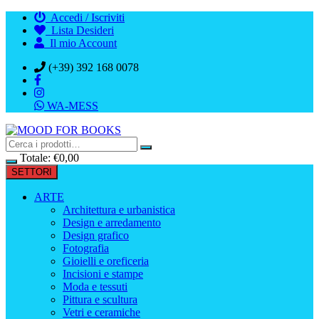
Vai
Accedi / Iscriviti
al
Lista Desideri
contenuto
Il mio Account
(+39) 392 168 0078
WA-MESS
Totale:
€
0,00
SETTORI
ARTE
Architettura e urbanistica
Design e arredamento
Design grafico
Fotografia
Gioielli e oreficeria
Incisioni e stampe
Moda e tessuti
Pittura e scultura
Vetri e ceramiche