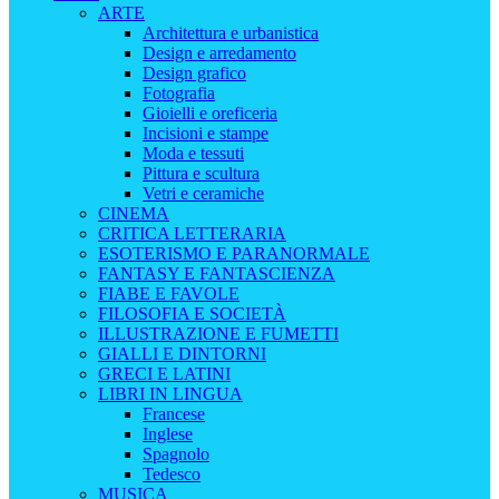
ARTE
Architettura e urbanistica
Design e arredamento
Design grafico
Fotografia
Gioielli e oreficeria
Incisioni e stampe
Moda e tessuti
Pittura e scultura
Vetri e ceramiche
CINEMA
CRITICA LETTERARIA
ESOTERISMO E PARANORMALE
FANTASY E FANTASCIENZA
FIABE E FAVOLE
FILOSOFIA E SOCIETÀ
ILLUSTRAZIONE E FUMETTI
GIALLI E DINTORNI
GRECI E LATINI
LIBRI IN LINGUA
Francese
Inglese
Spagnolo
Tedesco
MUSICA