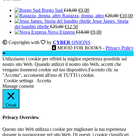
Il
Il
Borgo Sud
€
18,00
€
9,00
prezzo
prezzo
Il
Il
Ragazza, donna, altro
€
20,00
€
10,00
originale
attuale
prezzo
p
Jesse James. Storia
Il
Il
era:
è:
originale
a
del bandito ribelle
€
25,00
€
12,50
prezzo
prezzo
€18,00.
€9,00.
Il
Il
era:
è:
Nova Express
€
18,00
€
9,00
originale
attuale
prezzo
prezzo
€20,00.
€
Copyrights with
by
CYBER
ONIONS
era:
è:
originale
attuale
MOOD FOR BOOKS -
Privacy Policy
€25,00.
€12,50.
era:
è:
€18,00.
€9,00.
Utilizziamo i cookie per offrirti la miglior esperienza possibile sul
nostro sito Web. Quando utilizzi il nostro sito Web, accetti che
vengano trasmessi cookie sul tuo dispositivo.Facendo clic su
"Accetta", acconsenti all'uso di TUTTI i cookie.
Cookie settings
Accetta
Manage consent
Chiudi
Privacy Overview
Questo sito Web utilizza i cookie per migliorare la tua esperienza
durante la navigazione nel sito Web. Di questi, i cookie classificati