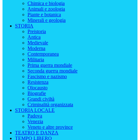
Chimica e biologia
Animali e zoologia
Piante e botanica
Minerali e geologia
STORIA
Preistoria
Antica
Medievale
Moderna
Contemporanea
Militaria
Prima guerra mondiale
Seconda guerra mondiale
Fascismo e nazismo
Resistenza
Olocausto
Biografie
Grandi civiltà
Criminalità organizzata
STORIA LOCALE
Padova
Venezia
Veneto e altre province
TEATRO E DANZA
TEMPO LIBERO