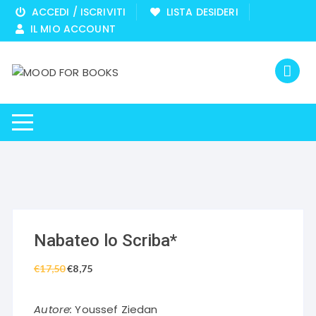
Vai
ACCEDI / ISCRIVITI
LISTA DESIDERI
al
IL MIO ACCOUNT
contenuto
Nabateo lo Scriba*
€
17,50
Il
€
8,75
Il
prezzo
prezzo
originale
attuale
Autore:
Youssef Ziedan