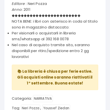
era:
è:
Editore
: Neri Pozza
€17,50.
€8,75.
Anno
: 2011
◆◆◆◆◆◆◆◆◆◆◆◆◆◆◆◆◆◆◆◆◆◆◆
NOTA BENE: i libri con asterisco in coda al titolo
sono in magazzino distaccato:
Per visionarli o acquistarli in libreria
sms/whatsapp al 392 168 0078
Nel caso di acquisto tramite sito, saranno
disponibili per ritiro/spedizione entro 2 gg
lavorativi
📚 La libreria è chiusa per ferie estive.
Gli acquisti online saranno riattivati il
1° settembre. Buona estate!
Categoria:
NARRATIVA
Tag:
,
Neri Pozza
Youssef Ziedan