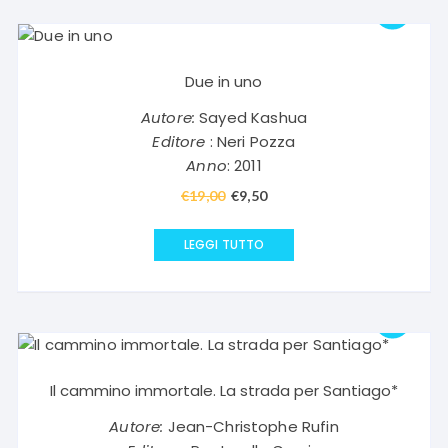
Due in uno
Autore:
Sayed Kashua
Editore
: Neri Pozza
Anno
: 2011
€
19,00
Il
€
9,50
Il
prezzo
prezzo
originale
attuale
LEGGI TUTTO
era:
è:
€19,00.
€9,50.
Il cammino immortale. La strada per Santiago*
Autore:
Jean-Christophe Rufin