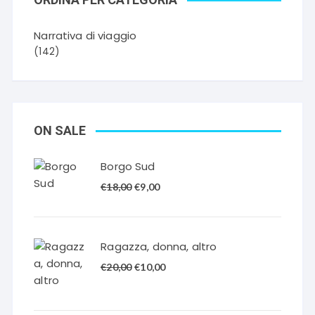
Narrativa di viaggio
(142)
ON SALE
Borgo Sud
Il
Il
€
18,00
€
9,00
prezzo
prezzo
originale
attuale
era:
è:
Ragazza, donna, altro
€18,00.
€9,00.
Il
Il
€
20,00
€
10,00
prezzo
prezzo
originale
attuale