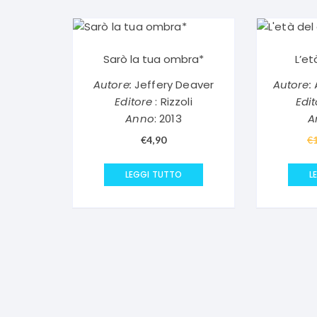
Sarò la tua ombra*
L’et
Autore:
Jeffery Deaver
Autore:
A
Editore
: Rizzoli
Edit
Anno
: 2013
A
€
4,90
€
LEGGI TUTTO
L