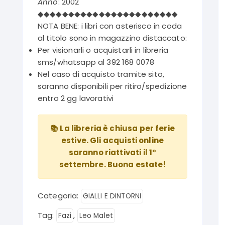
Anno
: 2002
◆◆◆◆◆◆◆◆◆◆◆◆◆◆◆◆◆◆◆◆◆◆◆
NOTA BENE: i libri con asterisco in coda
al titolo sono in magazzino distaccato:
Per visionarli o acquistarli in libreria
sms/whatsapp al 392 168 0078
Nel caso di acquisto tramite sito,
saranno disponibili per ritiro/spedizione
entro 2 gg lavorativi
📚 La libreria è chiusa per ferie
estive. Gli acquisti online
saranno riattivati il 1°
settembre. Buona estate!
Categoria:
GIALLI E DINTORNI
Tag:
,
Fazi
Leo Malet