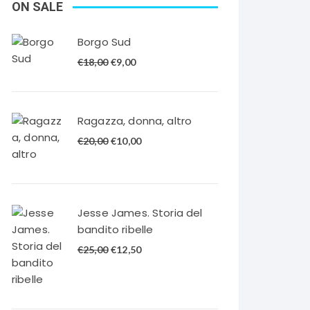
ON SALE
Borgo Sud
Il
Il
€
18,00
€
9,00
prezzo
prezzo
originale
attuale
era:
è:
Ragazza, donna, altro
€18,00.
€9,00.
Il
Il
€
20,00
€
10,00
prezzo
prezzo
originale
attuale
era:
è:
€20,00.
€10,00.
Jesse James. Storia del
bandito ribelle
Il
Il
€
25,00
€
12,50
prezzo
prezzo
originale
attuale
era:
è: