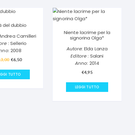
à del dubbio
Niente lacrime per la
ndrea Camilleri
signorina Olga*
ore
: Sellerio
Autore:
Elda Lanza
nno
: 2008
Editore
: Salani
13,00
Il
€
6,50
Il
Anno
: 2014
prezzo
prezzo
€
4,95
originale
attuale
EGGI TUTTO
era:
è:
LEGGI TUTTO
€13,00.
€6,50.