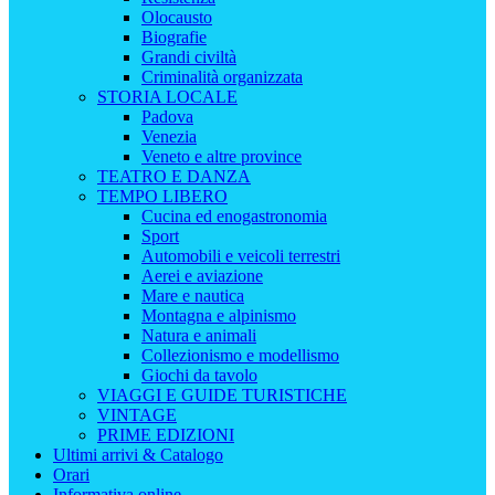
Olocausto
Biografie
Grandi civiltà
Criminalità organizzata
STORIA LOCALE
Padova
Venezia
Veneto e altre province
TEATRO E DANZA
TEMPO LIBERO
Cucina ed enogastronomia
Sport
Automobili e veicoli terrestri
Aerei e aviazione
Mare e nautica
Montagna e alpinismo
Natura e animali
Collezionismo e modellismo
Giochi da tavolo
VIAGGI E GUIDE TURISTICHE
VINTAGE
PRIME EDIZIONI
Ultimi arrivi & Catalogo
Orari
Informativa online