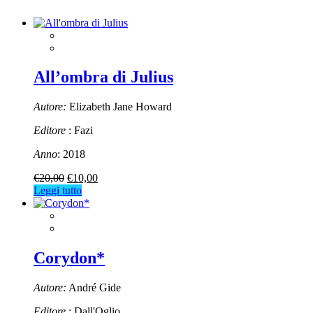
All’ombra di Julius
Autore:
Elizabeth Jane Howard
Editore
: Fazi
Anno
: 2018
Il
Il
€
20,00
€
10,00
prezzo
prezzo
Leggi tutto
originale
attuale
era:
è:
€20,00.
€10,00.
Corydon*
Autore:
André Gide
Editore
: Dall'Oglio