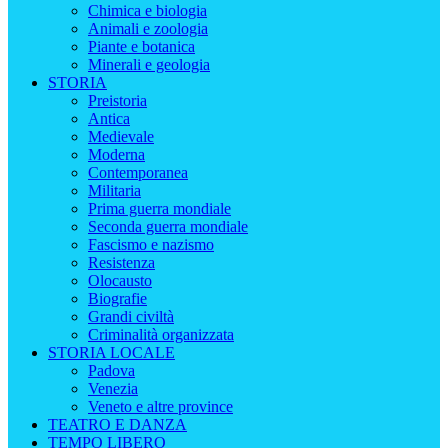
Chimica e biologia
Animali e zoologia
Piante e botanica
Minerali e geologia
STORIA
Preistoria
Antica
Medievale
Moderna
Contemporanea
Militaria
Prima guerra mondiale
Seconda guerra mondiale
Fascismo e nazismo
Resistenza
Olocausto
Biografie
Grandi civiltà
Criminalità organizzata
STORIA LOCALE
Padova
Venezia
Veneto e altre province
TEATRO E DANZA
TEMPO LIBERO