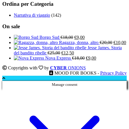
Ordina per Categoria
Narrativa di viaggio
(142)
On sale
Il
Il
Borgo Sud
€
18,00
€
9,00
prezzo
prezzo
Il
Il
Ragazza, donna, altro
€
20,00
€
10,00
originale
attuale
prezzo
p
Jesse James. Storia
Il
Il
era:
è:
originale
a
del bandito ribelle
€
25,00
€
12,50
prezzo
prezzo
€18,00.
€9,00.
Il
Il
era:
è:
Nova Express
€
18,00
€
9,00
originale
attuale
prezzo
prezzo
€20,00.
€
Copyrights with
by
CYBER
ONIONS
era:
è:
originale
attuale
MOOD FOR BOOKS -
Privacy Policy
€25,00.
€12,50.
era:
è:
€18,00.
€9,00.
Manage consent