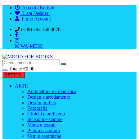
Vai
Accedi / Iscriviti
al
Lista Desideri
contenuto
Il mio Account
(+39) 392 168 0078
WA-MESS
Totale:
€
0,00
SETTORI
ARTE
Architettura e urbanistica
Design e arredamento
Design grafico
Fotografia
Gioielli e oreficeria
Incisioni e stampe
Moda e tessuti
Pittura e scultura
Vetri e ceramiche