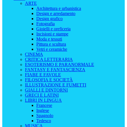
ARTE
Architettura e urbanistica
Design e arredamento
Design grafico
Fotografia
Gioielli e oreficeria
Incisioni e stampe
Moda e tessuti
Pittura e scultura
Vetri e ceramiche
CINEMA
CRITICA LETTERARIA
ESOTERISMO E PARANORMALE
FANTASY E FANTASCIENZA
FIABE E FAVOLE
FILOSOFIA E SOCIETÀ
ILLUSTRAZIONE E FUMETTI
GIALLI E DINTORNI
GRECI E LATINI
LIBRI IN LINGUA
Francese
Inglese
Spagnolo
Tedesco
MUSICA