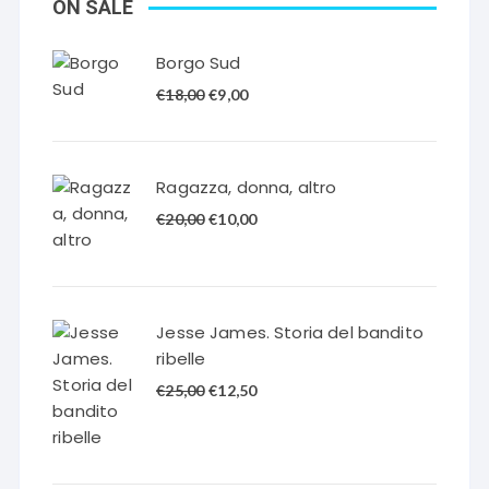
ON SALE
Borgo Sud
Il
Il
€
18,00
€
9,00
prezzo
prezzo
originale
attuale
era:
è:
Ragazza, donna, altro
€18,00.
€9,00.
Il
Il
€
20,00
€
10,00
prezzo
prezzo
originale
attuale
era:
è:
€20,00.
€10,00.
Jesse James. Storia del bandito
ribelle
Il
Il
€
25,00
€
12,50
prezzo
prezzo
originale
attuale
era:
è: