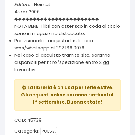
era:
è:
Editore
: Heimat
€13,00.
€6,50.
Anno
: 2006
◆◆◆◆◆◆◆◆◆◆◆◆◆◆◆◆◆◆◆◆◆◆◆
NOTA BENE: i libri con asterisco in coda al titolo
sono in magazzino distaccato:
Per visionarli o acquistarli in libreria
sms/whatsapp al 392 168 0078
Nel caso di acquisto tramite sito, saranno
disponibili per ritiro/spedizione entro 2 gg
lavorativi
📚 La libreria è chiusa per ferie estive.
Gli acquisti online saranno riattivati il
1° settembre. Buona estate!
COD:
45739
Categoria:
POESIA