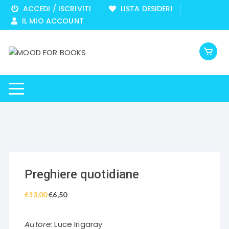
Vai
ACCEDI / ISCRIVITI
LISTA DESIDERI
al
IL MIO ACCOUNT
contenuto
Preghiere quotidiane
€
13,00
Il
€
6,50
Il
prezzo
prezzo
originale
attuale
Autore:
Luce Irigaray