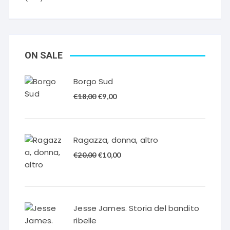
ON SALE
Borgo Sud
Il
Il
€
18,00
€
9,00
prezzo
prezzo
originale
attuale
era:
è:
Ragazza, donna, altro
€18,00.
€9,00.
Il
Il
€
20,00
€
10,00
prezzo
prezzo
originale
attuale
era:
è:
€20,00.
€10,00.
Jesse James. Storia del bandito
ribelle