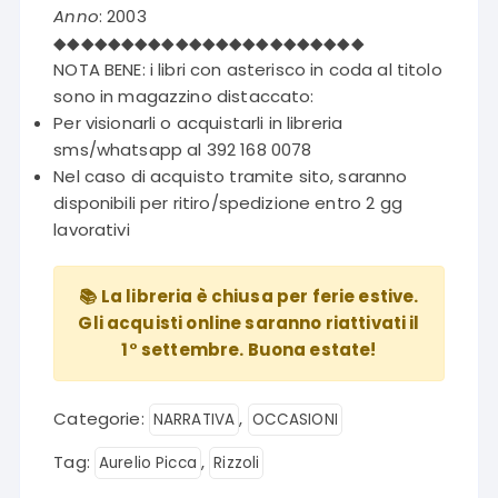
Anno
: 2003
◆◆◆◆◆◆◆◆◆◆◆◆◆◆◆◆◆◆◆◆◆◆◆
NOTA BENE: i libri con asterisco in coda al titolo
sono in magazzino distaccato:
Per visionarli o acquistarli in libreria
sms/whatsapp al 392 168 0078
Nel caso di acquisto tramite sito, saranno
disponibili per ritiro/spedizione entro 2 gg
lavorativi
📚 La libreria è chiusa per ferie estive.
Gli acquisti online saranno riattivati il
1° settembre. Buona estate!
Categorie:
,
NARRATIVA
OCCASIONI
Tag:
,
Aurelio Picca
Rizzoli