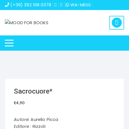
Vai
(+39) 392 168 0078
WA-MESS
al
contenuto
Sacrocuore*
€
4,90
Autore:
Aurelio Picca
Editore
: Rizzoli