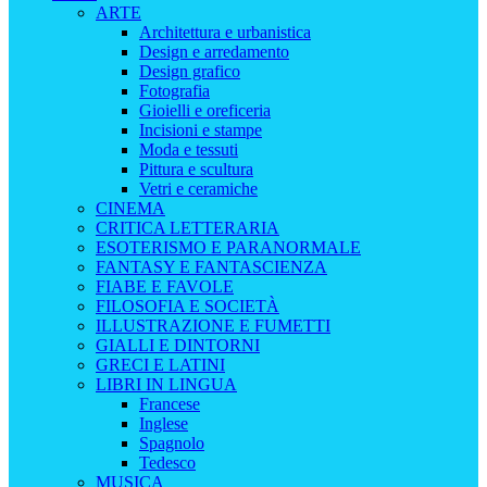
ARTE
Architettura e urbanistica
Design e arredamento
Design grafico
Fotografia
Gioielli e oreficeria
Incisioni e stampe
Moda e tessuti
Pittura e scultura
Vetri e ceramiche
CINEMA
CRITICA LETTERARIA
ESOTERISMO E PARANORMALE
FANTASY E FANTASCIENZA
FIABE E FAVOLE
FILOSOFIA E SOCIETÀ
ILLUSTRAZIONE E FUMETTI
GIALLI E DINTORNI
GRECI E LATINI
LIBRI IN LINGUA
Francese
Inglese
Spagnolo
Tedesco
MUSICA