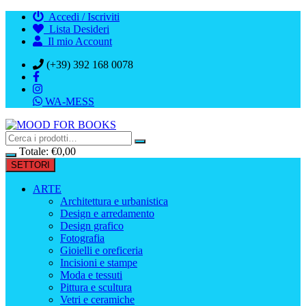
Vai
Accedi / Iscriviti
al
Lista Desideri
contenuto
Il mio Account
(+39) 392 168 0078
WA-MESS
Totale:
€
0,00
SETTORI
ARTE
Architettura e urbanistica
Design e arredamento
Design grafico
Fotografia
Gioielli e oreficeria
Incisioni e stampe
Moda e tessuti
Pittura e scultura
Vetri e ceramiche