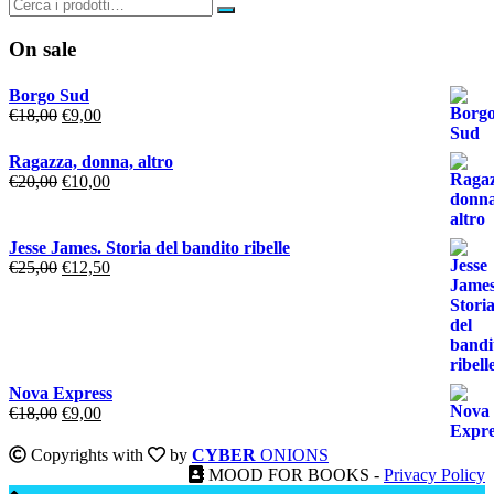
On sale
Borgo Sud
Il
Il
€
18,00
€
9,00
prezzo
prezzo
originale
attuale
Ragazza, donna, altro
era:
è:
Il
Il
€
20,00
€
10,00
€18,00.
€9,00.
prezzo
prezzo
originale
attuale
era:
è:
Jesse James. Storia del bandito ribelle
€20,00.
€10,00.
Il
Il
€
25,00
€
12,50
prezzo
prezzo
originale
attuale
era:
è:
€25,00.
€12,50.
Nova Express
Il
Il
€
18,00
€
9,00
prezzo
prezzo
originale
attuale
Copyrights with
by
CYBER
ONIONS
era:
è:
MOOD FOR BOOKS -
Privacy Policy
€18,00.
€9,00.