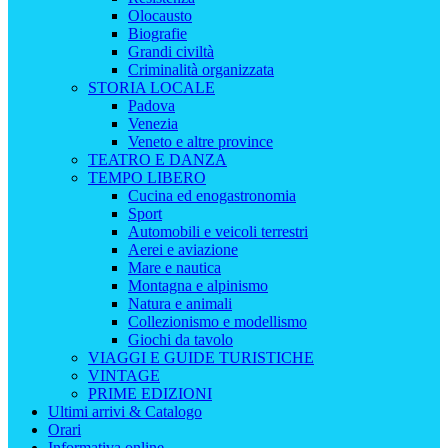
Olocausto
Biografie
Grandi civiltà
Criminalità organizzata
STORIA LOCALE
Padova
Venezia
Veneto e altre province
TEATRO E DANZA
TEMPO LIBERO
Cucina ed enogastronomia
Sport
Automobili e veicoli terrestri
Aerei e aviazione
Mare e nautica
Montagna e alpinismo
Natura e animali
Collezionismo e modellismo
Giochi da tavolo
VIAGGI E GUIDE TURISTICHE
VINTAGE
PRIME EDIZIONI
Ultimi arrivi & Catalogo
Orari
Informativa online