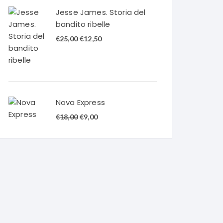
€20,00.
€10,00.
Jesse James. Storia del
bandito ribelle
Il
Il
€
25,00
€
12,50
prezzo
prezzo
originale
attuale
era:
è:
€25,00.
€12,50.
Nova Express
Il
Il
€
18,00
€
9,00
prezzo
prezzo
originale
attuale
era:
è:
€18,00.
€9,00.