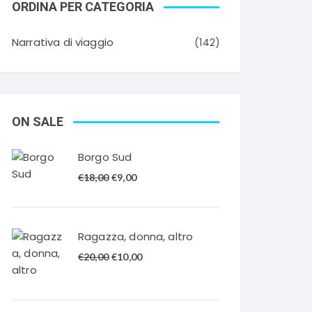
ORDINA PER CATEGORIA
Narrativa di viaggio
(142)
ON SALE
Borgo Sud
Il
Il
€
18,00
€
9,00
prezzo
prezzo
originale
attuale
era:
è:
Ragazza, donna, altro
€18,00.
€9,00.
Il
Il
€
20,00
€
10,00
prezzo
prezzo
originale
attuale
era:
è: