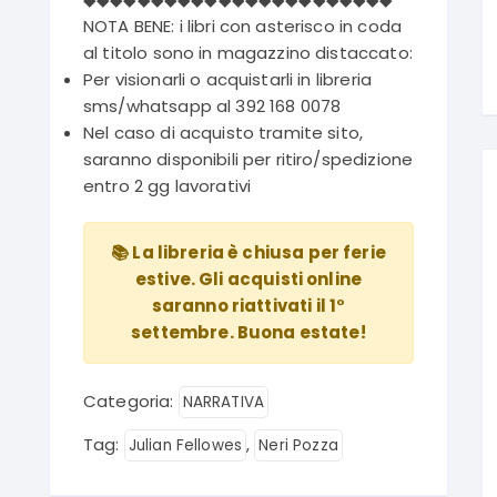
NOTA BENE: i libri con asterisco in coda
al titolo sono in magazzino distaccato:
Per visionarli o acquistarli in libreria
sms/whatsapp al 392 168 0078
Nel caso di acquisto tramite sito,
saranno disponibili per ritiro/spedizione
entro 2 gg lavorativi
📚 La libreria è chiusa per ferie
estive. Gli acquisti online
saranno riattivati il 1°
settembre. Buona estate!
Categoria:
NARRATIVA
Tag:
,
Julian Fellowes
Neri Pozza