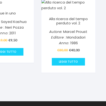
ue in uno
Alla ricerca del tempo
Sayed Kashua
perduto vol. 2
re
: Neri Pozza
Autore:
Marcel Proust
Anno
: 2011
Editore
: Mondadori
19,00
Il
€
9,50
Il
Anno
: 1986
prezzo
prezzo
€
80,00
Il
€
40,00
Il
originale
attuale
EGGI TUTTO
prezzo
prezzo
era:
è:
originale
attuale
LEGGI TUTTO
€19,00.
€9,50.
era:
è:
€80,00.
€40,00.