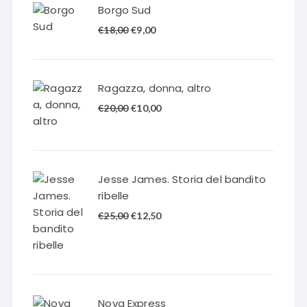
Borgo Sud
Il
Il
€
18,00
€
9,00
prezzo
prezzo
originale
attuale
era:
è:
Ragazza, donna, altro
€18,00.
€9,00.
Il
Il
€
20,00
€
10,00
prezzo
prezzo
originale
attuale
era:
è:
€20,00.
€10,00.
Jesse James. Storia del bandito
ribelle
Il
Il
€
25,00
€
12,50
prezzo
prezzo
originale
attuale
era:
è:
€25,00.
€12,50.
Nova Express