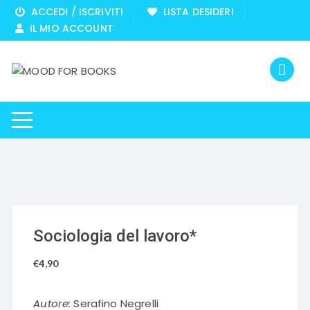
Vai
ACCEDI / ISCRIVITI
LISTA DESIDERI
al
IL MIO ACCOUNT
contenuto
Sociologia del lavoro*
€
4,90
Autore:
Serafino Negrelli