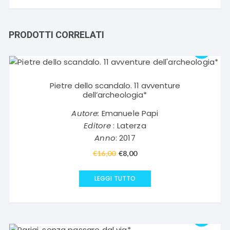
PRODOTTI CORRELATI
Pietre dello scandalo. 11 avventure
dell’archeologia*
Autore:
Emanuele Papi
Editore
: Laterza
Anno
: 2017
€
16,00
Il
€
8,00
Il
prezzo
prezzo
originale
attuale
LEGGI TUTTO
era:
è:
€16,00.
€8,00.