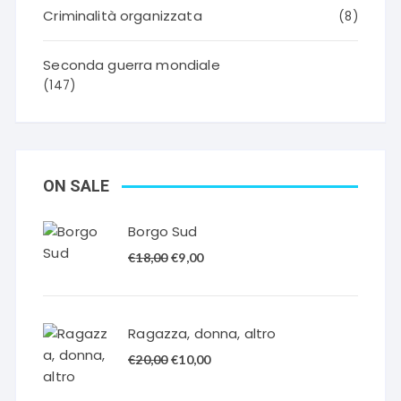
Criminalità organizzata
(8)
Seconda guerra mondiale
(147)
ON SALE
Borgo Sud
Il
Il
€
18,00
€
9,00
prezzo
prezzo
originale
attuale
era:
è:
Ragazza, donna, altro
€18,00.
€9,00.
Il
Il
€
20,00
€
10,00
prezzo
prezzo