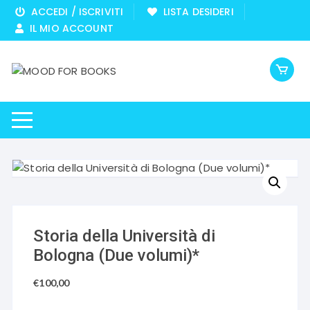
Vai
ACCEDI / ISCRIVITI
LISTA DESIDERI
al
IL MIO ACCOUNT
contenuto
Storia della Università di
Bologna (Due volumi)*
€
100,00