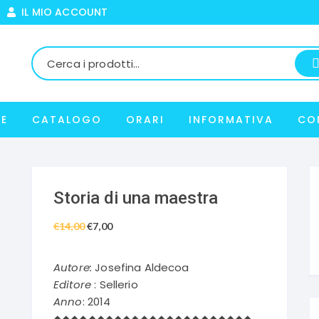
IL MIO ACCOUNT
E
CATALOGO
ORARI
INFORMATIVA
CO
Storia di una maestra
€
14,00
Il
€
7,00
Il
prezzo
prezzo
originale
attuale
Autore:
Josefina Aldecoa
era:
è:
Editore
: Sellerio
€14,00.
€7,00.
Anno
: 2014
◆◆◆◆◆◆◆◆◆◆◆◆◆◆◆◆◆◆◆◆◆◆◆