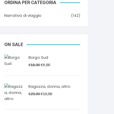
ORDINA PER CATEGORIA
Narrativa di viaggio
(142)
ON SALE
Borgo Sud
Il
Il
€
18,00
€
9,00
prezzo
prezzo
originale
attuale
era:
è:
Ragazza, donna, altro
€18,00.
€9,00.
Il
Il
€
20,00
€
10,00
prezzo
prezzo
originale
attuale
era:
è: