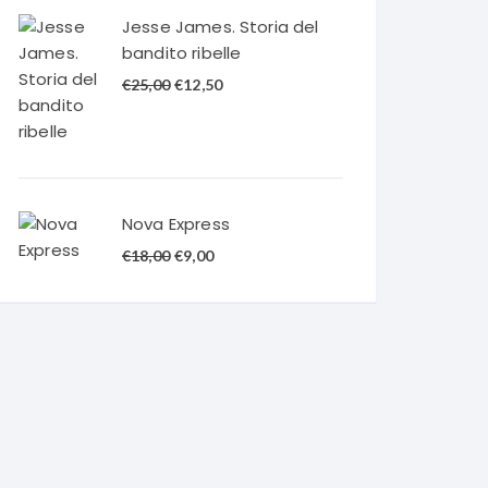
€20,00.
€10,00.
Jesse James. Storia del
bandito ribelle
Il
Il
€
25,00
€
12,50
prezzo
prezzo
originale
attuale
era:
è:
€25,00.
€12,50.
Nova Express
Il
Il
€
18,00
€
9,00
prezzo
prezzo
originale
attuale
era:
è:
€18,00.
€9,00.