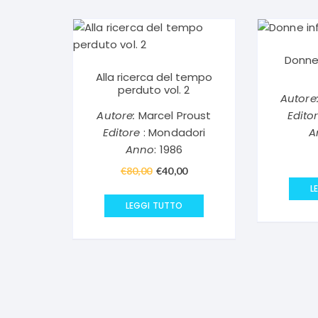
Donne
Alla ricerca del tempo
perduto vol. 2
Autore
Autore:
Marcel Proust
Edito
Editore
: Mondadori
A
Anno
: 1986
€
80,00
Il
€
40,00
Il
prezzo
prezzo
L
originale
attuale
LEGGI TUTTO
era:
è:
€80,00.
€40,00.