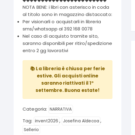
NOTA BENE: i libri con asterisco in coda
al titolo sono in magazzino distaccato:
Per visionarli o acquistarli in libreria
sms/whatsapp al 392 168 0078
Nel caso di acquisto tramite sito,
saranno disponibili per ritiro/spedizione
entro 2 gg lavorativi
📚 La libreria è chiusa per ferie
estive. Gli acquisti online
saranno riattivati il 1°
settembre. Buona estate!
Categoria:
NARRATIVA
Tag:
,
,
invent2026
Josefina Aldecoa
Sellerio