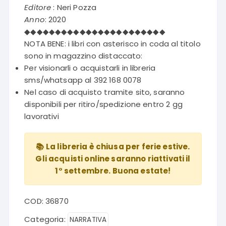
era:
è:
Editore
: Neri Pozza
€12,50.
€6,25.
Anno
: 2020
◆◆◆◆◆◆◆◆◆◆◆◆◆◆◆◆◆◆◆◆◆◆◆
NOTA BENE: i libri con asterisco in coda al titolo
sono in magazzino distaccato:
Per visionarli o acquistarli in libreria
sms/whatsapp al 392 168 0078
Nel caso di acquisto tramite sito, saranno
disponibili per ritiro/spedizione entro 2 gg
lavorativi
📚 La libreria è chiusa per ferie estive.
Gli acquisti online saranno riattivati il
1° settembre. Buona estate!
COD:
36870
Categoria:
NARRATIVA