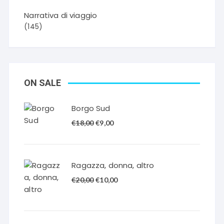
Narrativa di viaggio
(145)
ON SALE
Borgo Sud
Il
Il
€
18,00
€
9,00
prezzo
prezzo
originale
attuale
era:
è:
Ragazza, donna, altro
€18,00.
€9,00.
Il
Il
€
20,00
€
10,00
prezzo
prezzo
originale
attuale
era:
è: