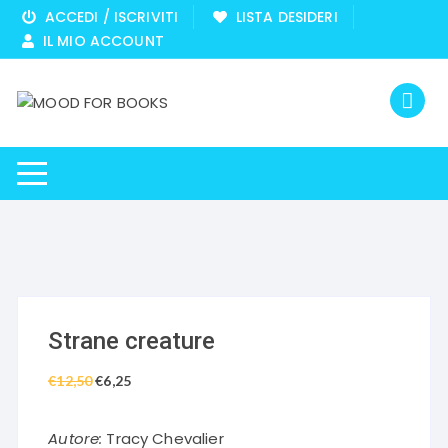
Vai
ACCEDI / ISCRIVITI
LISTA DESIDERI
al
IL MIO ACCOUNT
contenuto
Strane creature
€
12,50
Il
€
6,25
Il
prezzo
prezzo
originale
attuale
Autore:
Tracy Chevalier