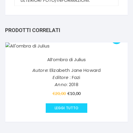
ULTERIORI FOTO/INFORMAZIONI.
PRODOTTI CORRELATI
All’ombra di Julius
Autore:
Elizabeth Jane Howard
Editore
: Fazi
Anno
: 2018
€
20,00
Il
€
10,00
Il
prezzo
prezzo
originale
attuale
LEGGI TUTTO
era:
è:
€20,00.
€10,00.