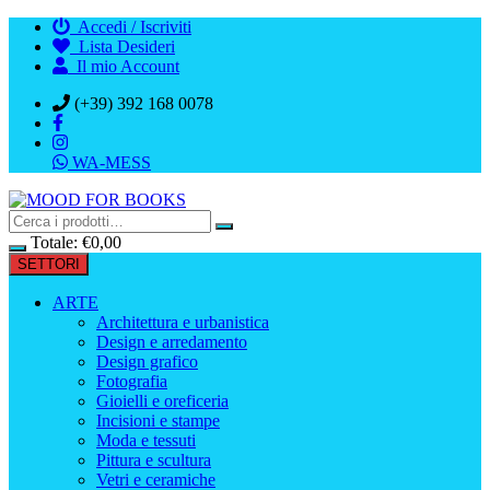
Vai
Accedi / Iscriviti
al
Lista Desideri
contenuto
Il mio Account
(+39) 392 168 0078
WA-MESS
Totale:
€
0,00
SETTORI
ARTE
Architettura e urbanistica
Design e arredamento
Design grafico
Fotografia
Gioielli e oreficeria
Incisioni e stampe
Moda e tessuti
Pittura e scultura
Vetri e ceramiche