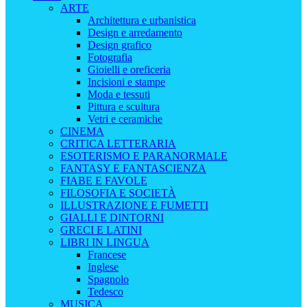
ARTE
Architettura e urbanistica
Design e arredamento
Design grafico
Fotografia
Gioielli e oreficeria
Incisioni e stampe
Moda e tessuti
Pittura e scultura
Vetri e ceramiche
CINEMA
CRITICA LETTERARIA
ESOTERISMO E PARANORMALE
FANTASY E FANTASCIENZA
FIABE E FAVOLE
FILOSOFIA E SOCIETÀ
ILLUSTRAZIONE E FUMETTI
GIALLI E DINTORNI
GRECI E LATINI
LIBRI IN LINGUA
Francese
Inglese
Spagnolo
Tedesco
MUSICA