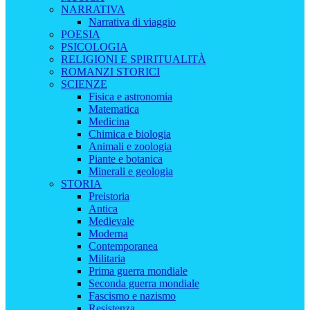
NARRATIVA
Narrativa di viaggio
POESIA
PSICOLOGIA
RELIGIONI E SPIRITUALITÀ
ROMANZI STORICI
SCIENZE
Fisica e astronomia
Matematica
Medicina
Chimica e biologia
Animali e zoologia
Piante e botanica
Minerali e geologia
STORIA
Preistoria
Antica
Medievale
Moderna
Contemporanea
Militaria
Prima guerra mondiale
Seconda guerra mondiale
Fascismo e nazismo
Resistenza