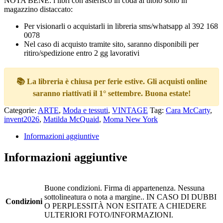
NOTA BENE: i libri con asterisco in coda al titolo sono in
magazzino distaccato:
Per visionarli o acquistarli in libreria sms/whatsapp al 392 168
0078
Nel caso di acquisto tramite sito, saranno disponibili per
ritiro/spedizione entro 2 gg lavorativi
📚 La libreria è chiusa per ferie estive. Gli acquisti online
saranno riattivati il 1° settembre. Buona estate!
Categorie:
ARTE
,
Moda e tessuti
,
VINTAGE
Tag:
Cara McCarty
,
invent2026
,
Matilda McQuaid
,
Moma New York
Informazioni aggiuntive
Informazioni aggiuntive
Buone condizioni. Firma di appartenenza. Nessuna
sottolineatura o nota a margine.. IN CASO DI DUBBI
Condizioni
O PERPLESSITÀ NON ESITATE A CHIEDERE
ULTERIORI FOTO/INFORMAZIONI.