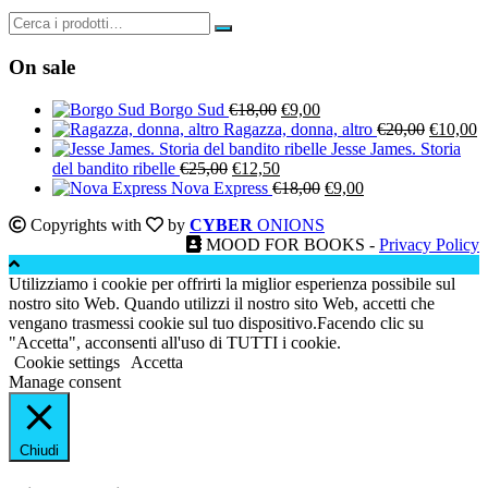
On sale
Il
Il
Borgo Sud
€
18,00
€
9,00
prezzo
prezzo
Il
Il
Ragazza, donna, altro
€
20,00
€
10,00
originale
attuale
prezzo
p
Jesse James. Storia
Il
Il
era:
è:
originale
a
del bandito ribelle
€
25,00
€
12,50
prezzo
prezzo
€18,00.
€9,00.
Il
Il
era:
è:
Nova Express
€
18,00
€
9,00
originale
attuale
prezzo
prezzo
€20,00.
€
Copyrights with
by
CYBER
ONIONS
era:
è:
originale
attuale
MOOD FOR BOOKS -
Privacy Policy
€25,00.
€12,50.
era:
è:
€18,00.
€9,00.
Utilizziamo i cookie per offrirti la miglior esperienza possibile sul
nostro sito Web. Quando utilizzi il nostro sito Web, accetti che
vengano trasmessi cookie sul tuo dispositivo.Facendo clic su
"Accetta", acconsenti all'uso di TUTTI i cookie.
Cookie settings
Accetta
Manage consent
Chiudi