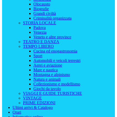
Olocausto
Biografie
Grandi civiltà
Criminalità organizzata
STORIA LOCALE
Padova
Venezia
Veneto e altre province
TEATRO E DANZA
TEMPO LIBERO
Cucina ed enogastronomia
Sport
Automobili e veicoli terrestri
Aerei e aviazione
Mare e nautica
Montagna e alpinismo
Natura e animali
Collezionismo e modellismo
Giochi da tavolo
VIAGGI E GUIDE TURISTICHE
VINTAGE
PRIME EDIZIONI
Ultimi arrivi & Catalogo
Orari
Informativa online