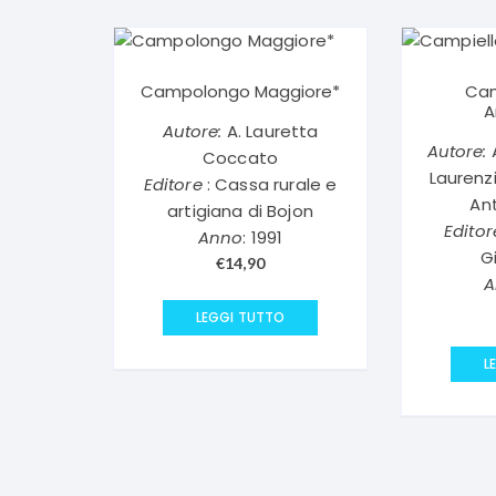
Campolongo Maggiore*
Cam
A
Autore:
A. Lauretta
Autore:
A
Coccato
Laurenzi
Editore
: Cassa rurale e
An
artigiana di Bojon
Editor
Anno
: 1991
G
€
14,90
A
LEGGI TUTTO
L