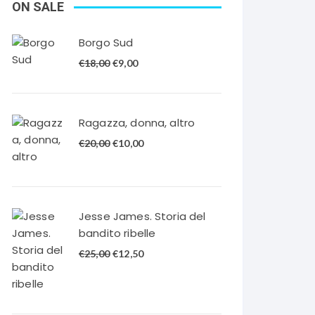
ON SALE
Borgo Sud
Il
Il
€
18,00
€
9,00
prezzo
prezzo
originale
attuale
era:
è:
Ragazza, donna, altro
€18,00.
€9,00.
Il
Il
€
20,00
€
10,00
prezzo
prezzo
originale
attuale
era:
è:
€20,00.
€10,00.
Jesse James. Storia del
bandito ribelle
Il
Il
€
25,00
€
12,50
prezzo
prezzo
originale
attuale
era:
è: