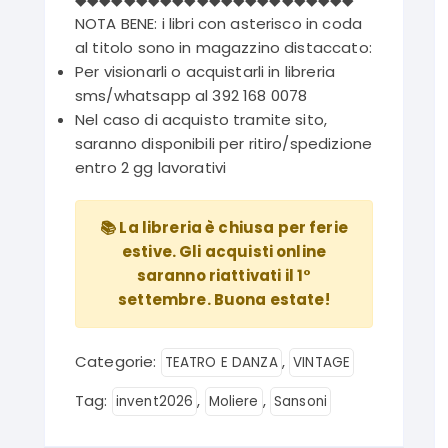
NOTA BENE: i libri con asterisco in coda
al titolo sono in magazzino distaccato:
Per visionarli o acquistarli in libreria
sms/whatsapp al 392 168 0078
Nel caso di acquisto tramite sito,
saranno disponibili per ritiro/spedizione
entro 2 gg lavorativi
📚 La libreria è chiusa per ferie
estive. Gli acquisti online
saranno riattivati il 1°
settembre. Buona estate!
Categorie:
,
TEATRO E DANZA
VINTAGE
Tag:
,
,
invent2026
Moliere
Sansoni