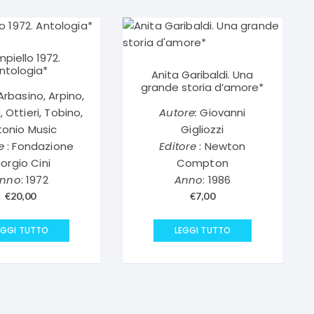
piello 1972.
ntologia*
Anita Garibaldi. Una
grande storia d’amore*
rbasino, Arpino,
, Ottieri, Tobino,
Autore:
Giovanni
tonio Music
Gigliozzi
e
: Fondazione
Editore
: Newton
iorgio Cini
Compton
nno
: 1972
Anno
: 1986
€
20,00
€
7,00
EGGI TUTTO
LEGGI TUTTO