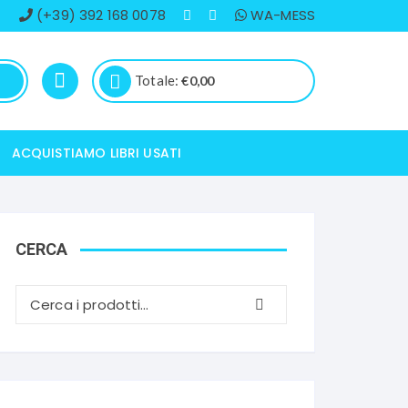
(+39) 392 168 0078
WA-MESS
Totale:
€
0,00
ACQUISTIAMO LIBRI USATI
CERCA