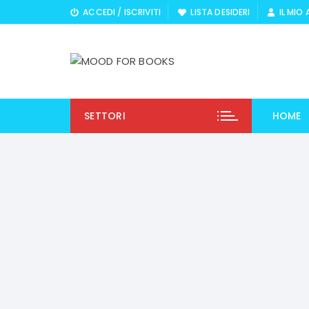
Vai
ACCEDI / ISCRIVITI
LISTA DESIDERI
IL MIO
al
contenuto
SETTORI
HOME