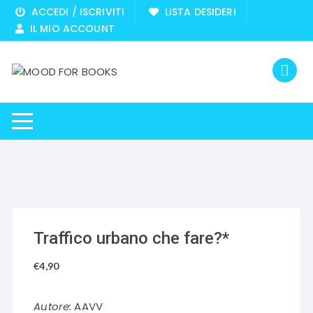
Vai
ACCEDI / ISCRIVITI
LISTA DESIDERI
al
IL MIO ACCOUNT
contenuto
Traffico urbano che fare?*
€
4,90
Autore:
AAVV