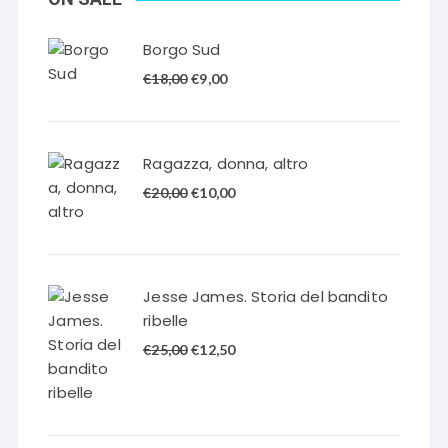
Borgo Sud
Il
Il
€
18,00
€
9,00
prezzo
prezzo
originale
attuale
era:
è:
Ragazza, donna, altro
€18,00.
€9,00.
Il
Il
€
20,00
€
10,00
prezzo
prezzo
originale
attuale
era:
è:
€20,00.
€10,00.
Jesse James. Storia del bandito
ribelle
Il
Il
€
25,00
€
12,50
prezzo
prezzo
originale
attuale
era:
è:
€25,00.
€12,50.