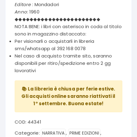
Editore
: Mondadori
Anno
: 1960
◆◆◆◆◆◆◆◆◆◆◆◆◆◆◆◆◆◆◆◆◆◆◆
NOTA BENE: i libri con asterisco in coda al titolo
sono in magazzino distaccato:
Per visionarli o acquistarli in libreria
sms/whatsapp al 392 168 0078
Nel caso di acquisto tramite sito, saranno
disponibili per ritiro/spedizione entro 2 gg
lavorativi
📚 La libreria è chiusa per ferie estive.
Gli acquisti online saranno riattivati il
1° settembre. Buona estate!
COD:
44341
Categorie:
,
,
NARRATIVA
PRIME EDIZIONI