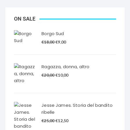
ON SALE
Borgo Sud
Il
Il
€
18,00
€
9,00
prezzo
prezzo
originale
attuale
era:
è:
Ragazza, donna, altro
€18,00.
€9,00.
Il
Il
€
20,00
€
10,00
prezzo
prezzo
originale
attuale
era:
è:
€20,00.
€10,00.
Jesse James. Storia del bandito
ribelle
Il
Il
€
25,00
€
12,50
prezzo
prezzo