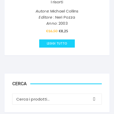
I risorti
Autore:
Michael Collins
Editore
: Neri Pozza
Anno
: 2003
€
16,50
Il
€
8,25
Il
prezzo
prezzo
originale
attuale
LEGGI TUTTO
era:
è:
€16,50.
€8,25.
CERCA