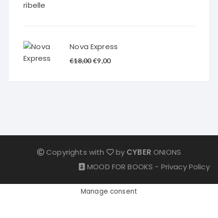
originale
attuale
era:
è:
€25,00.
€12,50.
Nova Express
Il
Il
€
18,00
€
9,00
prezzo
prezzo
originale
attuale
era:
è:
€18,00.
€9,00.
Copyrights with
by
CYBER
ONIONS
MOOD FOR BOOKS -
Privacy Policy
Manage consent