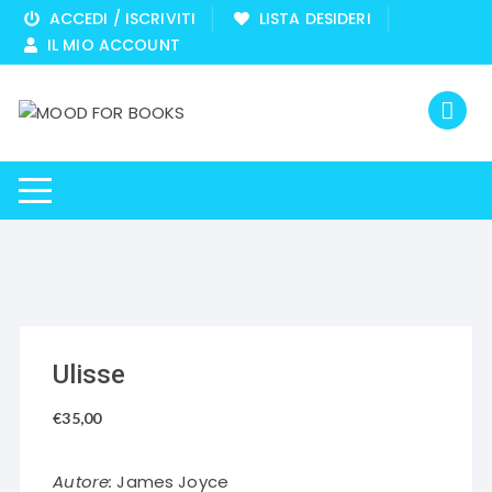
Vai
ACCEDI / ISCRIVITI
LISTA DESIDERI
al
IL MIO ACCOUNT
contenuto
Ulisse
€
35,00
Autore:
James Joyce