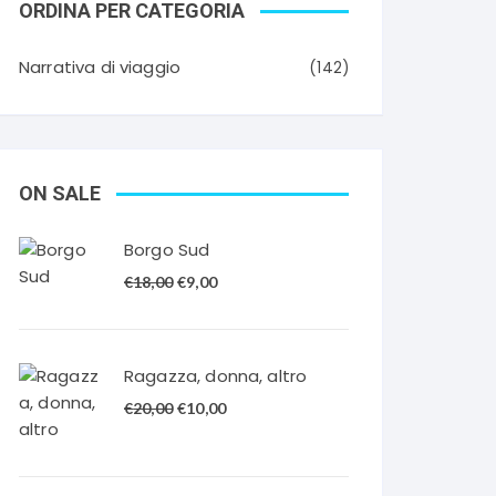
ORDINA PER CATEGORIA
Narrativa di viaggio
(142)
ON SALE
Borgo Sud
Il
Il
€
18,00
€
9,00
prezzo
prezzo
originale
attuale
era:
è:
Ragazza, donna, altro
€18,00.
€9,00.
Il
Il
€
20,00
€
10,00
prezzo
prezzo
originale
attuale
era:
è: