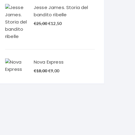
€20,00.
€10,00.
Jesse James. Storia del
bandito ribelle
Il
Il
€
25,00
€
12,50
prezzo
prezzo
originale
attuale
era:
è:
€25,00.
€12,50.
Nova Express
Il
Il
€
18,00
€
9,00
prezzo
prezzo
originale
attuale
era:
è:
€18,00.
€9,00.