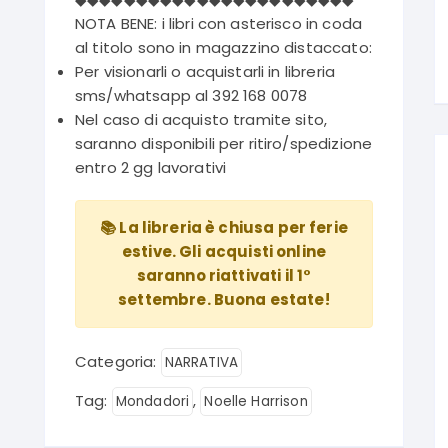
NOTA BENE: i libri con asterisco in coda
al titolo sono in magazzino distaccato:
Per visionarli o acquistarli in libreria
sms/whatsapp al 392 168 0078
Nel caso di acquisto tramite sito,
saranno disponibili per ritiro/spedizione
entro 2 gg lavorativi
📚 La libreria è chiusa per ferie
estive. Gli acquisti online
saranno riattivati il 1°
settembre. Buona estate!
Categoria:
NARRATIVA
Tag:
,
Mondadori
Noelle Harrison