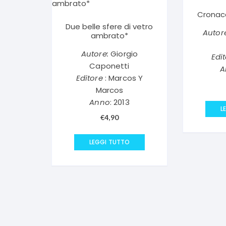
Cronaca
Due belle sfere di vetro
Autor
ambrato*
Autore:
Giorgio
Edi
Caponetti
A
Editore
: Marcos Y
Marcos
Anno
: 2013
L
€
4,90
LEGGI TUTTO