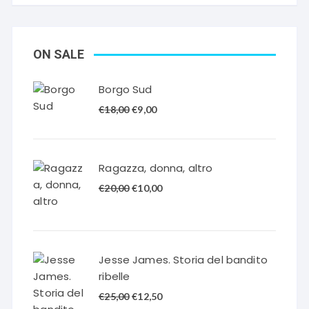
ON SALE
Borgo Sud
Il
Il
€
18,00
€
9,00
prezzo
prezzo
originale
attuale
era:
è:
Ragazza, donna, altro
€18,00.
€9,00.
Il
Il
€
20,00
€
10,00
prezzo
prezzo
originale
attuale
era:
è:
€20,00.
€10,00.
Jesse James. Storia del bandito
ribelle
Il
Il
€
25,00
€
12,50