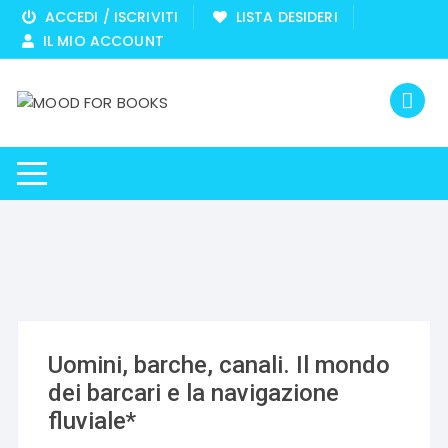
Vai
ACCEDI / ISCRIVITI
LISTA DESIDERI
al
IL MIO ACCOUNT
contenuto
Uomini, barche, canali. Il mondo
dei barcari e la navigazione
fluviale*