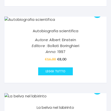
Autobiografia scientifica
Autore:
Albert Einstein
Editore
: Bollati Boringhieri
Anno
: 1997
€
16,00
Il
€
8,00
Il
prezzo
prezzo
originale
attuale
LEGGI TUTTO
era:
è:
€16,00.
€8,00.
La belva nel labirinto