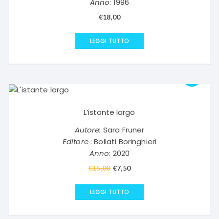
Anno
: 1996
€
18,00
LEGGI TUTTO
L’istante largo
Autore:
Sara Fruner
Editore
: Bollati Boringhieri
Anno
: 2020
€
15,00
Il
€
7,50
Il
prezzo
prezzo
originale
attuale
LEGGI TUTTO
era:
è:
€15,00.
€7,50.