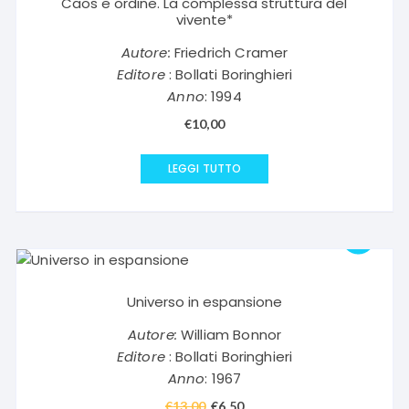
Caos e ordine. La complessa struttura del
vivente*
Autore:
Friedrich Cramer
Editore
: Bollati Boringhieri
Anno
: 1994
€
10,00
LEGGI TUTTO
Universo in espansione
Autore:
William Bonnor
Editore
: Bollati Boringhieri
Anno
: 1967
€
13,00
Il
€
6,50
Il