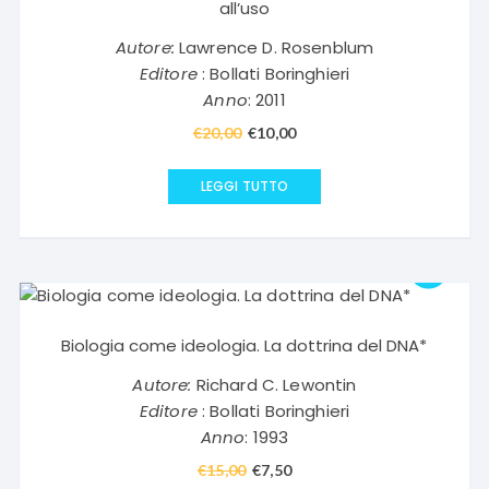
all’uso
Autore:
Lawrence D. Rosenblum
Editore
: Bollati Boringhieri
Anno
: 2011
€
20,00
Il
€
10,00
Il
prezzo
prezzo
originale
attuale
LEGGI TUTTO
era:
è:
€20,00.
€10,00.
Biologia come ideologia. La dottrina del DNA*
Autore:
Richard C. Lewontin
Editore
: Bollati Boringhieri
Anno
: 1993
€
15,00
Il
€
7,50
Il