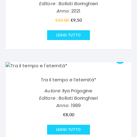
Editore
: Bollati Boringhieri
Anno
: 2021
€
19,00
Il
€
9,50
Il
prezzo
prezzo
originale
attuale
LEGGI TUTTO
era:
è:
€19,00.
€9,50.
Tra il tempo e l’eternità*
Autore:
Ilya Prigogine
Editore
: Bollati Boringhieri
Anno
: 1989
€
8,00
LEGGI TUTTO