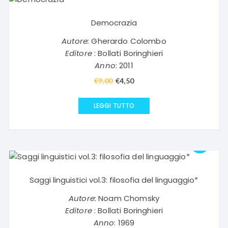
Democrazia
Autore:
Gherardo Colombo
Editore
: Bollati Boringhieri
Anno
: 2011
€
9,00
Il
€
4,50
Il
prezzo
prezzo
originale
attuale
LEGGI TUTTO
era:
è:
€9,00.
€4,50.
Saggi linguistici vol.3: filosofia del linguaggio*
Autore:
Noam Chomsky
Editore
: Bollati Boringhieri
Anno
: 1969