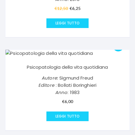
€
12,50
Il
€
6,25
Il
prezzo
prezzo
originale
attuale
LEGGI TUTTO
era:
è:
€12,50.
€6,25.
Psicopatologia della vita quotidiana
Autore:
Sigmund Freud
Editore
: Bollati Boringhieri
Anno
: 1983
€
6,00
LEGGI TUTTO