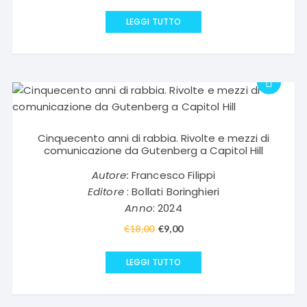
prezzo
prezzo
originale
attuale
LEGGI TUTTO
era:
è:
€15,00.
€7,50.
Cinquecento anni di rabbia. Rivolte e mezzi di
comunicazione da Gutenberg a Capitol Hill
Autore:
Francesco Filippi
Editore
: Bollati Boringhieri
Anno
: 2024
€
18,00
Il
€
9,00
Il
prezzo
prezzo
originale
attuale
LEGGI TUTTO
era:
è:
€18,00.
€9,00.