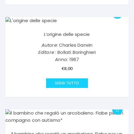
€18,00.
€9,00.
L’origine delle specie
Autore:
Charles Darwin
Editore
: Bollati Boringhieri
Anno
: 1967
€
8,00
LEGGI TUTTO
Il bambino che regalò un arcobaleno. Fiabe per un