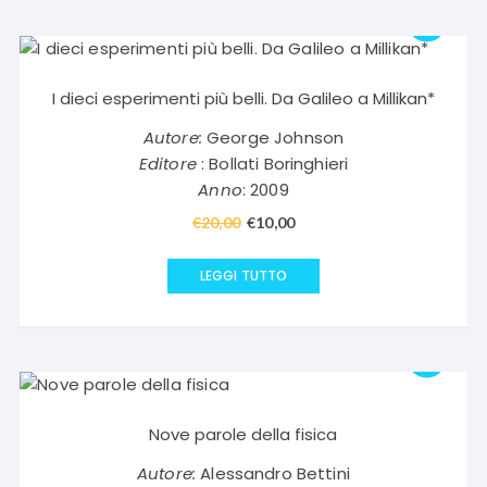
I dieci esperimenti più belli. Da Galileo a Millikan*
Autore:
George Johnson
Editore
: Bollati Boringhieri
Anno
: 2009
€
20,00
Il
€
10,00
Il
prezzo
prezzo
originale
attuale
LEGGI TUTTO
era:
è:
€20,00.
€10,00.
Nove parole della fisica
Autore:
Alessandro Bettini