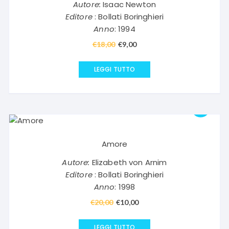
Autore:
Isaac Newton
Editore
: Bollati Boringhieri
Anno
: 1994
€
18,00
Il
€
9,00
Il
prezzo
prezzo
originale
attuale
LEGGI TUTTO
era:
è:
€18,00.
€9,00.
Amore
Autore:
Elizabeth von Arnim
Editore
: Bollati Boringhieri
Anno
: 1998
€
20,00
Il
€
10,00
Il
prezzo
prezzo
originale
attuale
LEGGI TUTTO