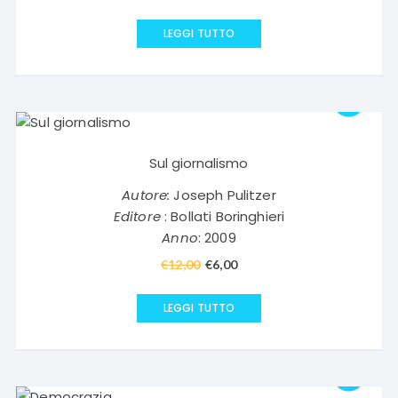
prezzo
prezzo
originale
attuale
LEGGI TUTTO
era:
è:
€26,00.
€13,00.
Sul giornalismo
Autore:
Joseph Pulitzer
Editore
: Bollati Boringhieri
Anno
: 2009
€
12,00
Il
€
6,00
Il
prezzo
prezzo
originale
attuale
LEGGI TUTTO
era:
è:
€12,00.
€6,00.