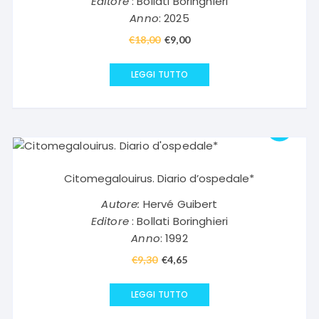
Editore
: Bollati Boringhieri
Anno
: 2025
€
18,00
Il
€
9,00
Il
prezzo
prezzo
originale
attuale
LEGGI TUTTO
era:
è:
€18,00.
€9,00.
Citomegalouirus. Diario d’ospedale*
Autore:
Hervé Guibert
Editore
: Bollati Boringhieri
Anno
: 1992
€
9,30
Il
€
4,65
Il
prezzo
prezzo
originale
attuale
LEGGI TUTTO
era:
è: