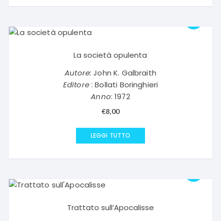
€9,30.
€4,65.
La società opulenta
Autore:
John K. Galbraith
Editore
: Bollati Boringhieri
Anno
: 1972
€
8,00
LEGGI TUTTO
Trattato sull’Apocalisse