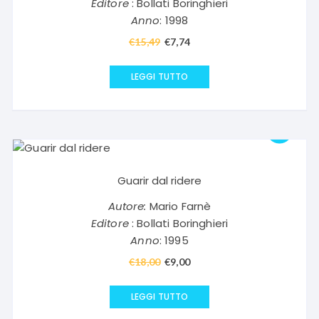
Editore
: Bollati Boringhieri
Anno
: 1998
€
15,49
Il
€
7,74
Il
prezzo
prezzo
originale
attuale
LEGGI TUTTO
era:
è:
€15,49.
€7,74.
Guarir dal ridere
Autore:
Mario Farnè
Editore
: Bollati Boringhieri
Anno
: 1995
€
18,00
Il
€
9,00
Il
prezzo
prezzo
originale
attuale
LEGGI TUTTO
era:
è: