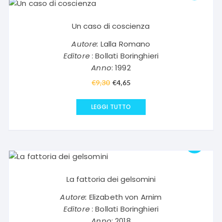
Un caso di coscienza
Autore:
Lalla Romano
Editore
: Bollati Boringhieri
Anno
: 1992
€
9,30
Il
€
4,65
Il
prezzo
prezzo
originale
attuale
LEGGI TUTTO
era:
è:
€9,30.
€4,65.
La fattoria dei gelsomini
Autore:
Elizabeth von Arnim
Editore
: Bollati Boringhieri
Anno
: 2018