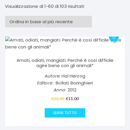
Ordina
Visualizzazione di 1-60 di 103 risultati
in
base
al
più
recente
Amati, odiati, mangiati. Perché è così difficile
agire bene con gli animali*
Autore:
Hal Herzog
Editore
: Bollati Boringhieri
Anno
: 2012
€
22,00
Il
€
11,00
Il
prezzo
prezzo
originale
attuale
LEGGI TUTTO
era:
è:
€22,00.
€11,00.