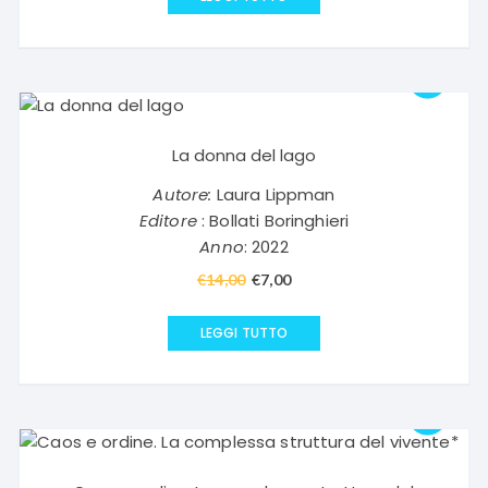
era:
è:
€20,00.
€10,00.
La donna del lago
Autore:
Laura Lippman
Editore
: Bollati Boringhieri
Anno
: 2022
€
14,00
Il
€
7,00
Il
prezzo
prezzo
originale
attuale
LEGGI TUTTO
era:
è:
€14,00.
€7,00.