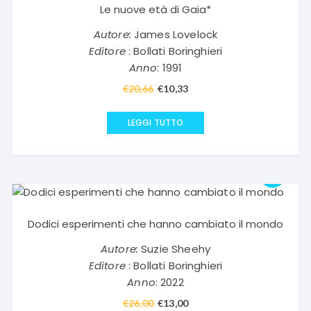
Le nuove età di Gaia*
Autore:
James Lovelock
Editore
: Bollati Boringhieri
Anno
: 1991
€
20,66
Il
€
10,33
Il
prezzo
prezzo
originale
attuale
LEGGI TUTTO
era:
è:
€20,66.
€10,33.
Dodici esperimenti che hanno cambiato il mondo
Autore:
Suzie Sheehy
Editore
: Bollati Boringhieri
Anno
: 2022
€
26,00
Il
€
13,00
Il