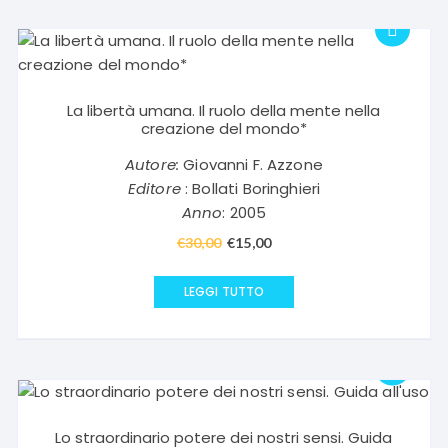
La libertà umana. Il ruolo della mente nella
creazione del mondo*
Autore:
Giovanni F. Azzone
Editore
: Bollati Boringhieri
Anno
: 2005
€
30,00
Il
€
15,00
Il
prezzo
prezzo
originale
attuale
LEGGI TUTTO
era:
è:
€30,00.
€15,00.
Lo straordinario potere dei nostri sensi. Guida