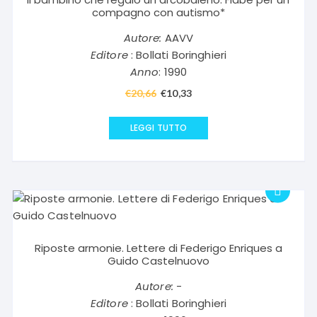
compagno con autismo*
Autore:
AAVV
Editore
: Bollati Boringhieri
Anno
: 1990
€
20,66
Il
€
10,33
Il
prezzo
prezzo
originale
attuale
LEGGI TUTTO
era:
è:
€20,66.
€10,33.
Riposte armonie. Lettere di Federigo Enriques a
Guido Castelnuovo
Autore:
-
Editore
: Bollati Boringhieri