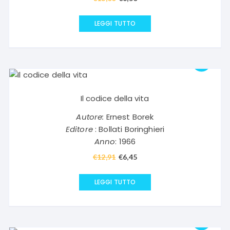
prezzo
prezzo
originale
attuale
LEGGI TUTTO
era:
è:
€13,00.
€6,50.
Il codice della vita
Autore:
Ernest Borek
Editore
: Bollati Boringhieri
Anno
: 1966
€
12,91
Il
€
6,45
Il
prezzo
prezzo
originale
attuale
LEGGI TUTTO
era:
è:
€12,91.
€6,45.