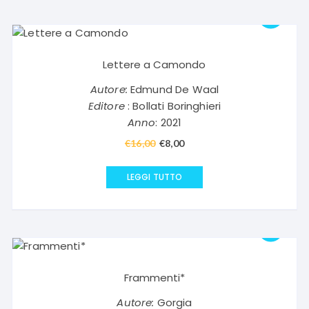
Lettere a Camondo
Autore:
Edmund De Waal
Editore
: Bollati Boringhieri
Anno
: 2021
€
16,00
Il
€
8,00
Il
prezzo
prezzo
originale
attuale
LEGGI TUTTO
era:
è:
€16,00.
€8,00.
Frammenti*
Autore:
Gorgia