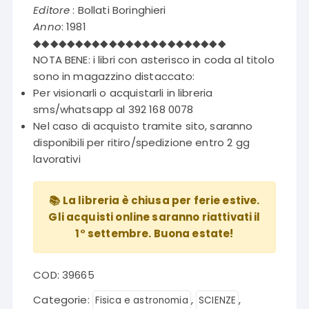
Editore
: Bollati Boringhieri
Anno
: 1981
◆◆◆◆◆◆◆◆◆◆◆◆◆◆◆◆◆◆◆◆◆◆◆
NOTA BENE: i libri con asterisco in coda al titolo
sono in magazzino distaccato:
Per visionarli o acquistarli in libreria
sms/whatsapp al 392 168 0078
Nel caso di acquisto tramite sito, saranno
disponibili per ritiro/spedizione entro 2 gg
lavorativi
📚 La libreria è chiusa per ferie estive.
Gli acquisti online saranno riattivati il
1° settembre. Buona estate!
COD:
39665
Categorie:
,
,
Fisica e astronomia
SCIENZE