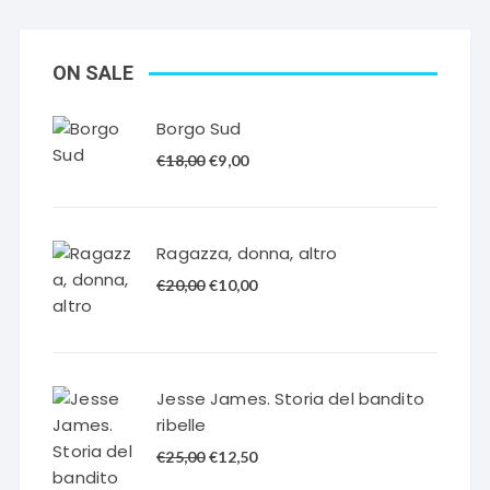
ON SALE
Borgo Sud
Il
Il
€
18,00
€
9,00
prezzo
prezzo
originale
attuale
era:
è:
Ragazza, donna, altro
€18,00.
€9,00.
Il
Il
€
20,00
€
10,00
prezzo
prezzo
originale
attuale
era:
è:
€20,00.
€10,00.
Jesse James. Storia del bandito
ribelle
Il
Il
€
25,00
€
12,50
prezzo
prezzo