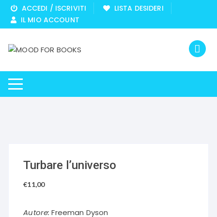
Vai
ACCEDI / ISCRIVITI
LISTA DESIDERI
al
IL MIO ACCOUNT
contenuto
Turbare l’universo
€
11,00
Autore:
Freeman Dyson