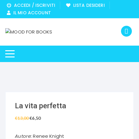
Vai
ACCEDI / ISCRIVITI
LISTA DESIDERI
al
IL MIO ACCOUNT
contenuto
La vita perfetta
€
13,00
Il
€
6,50
Il
prezzo
prezzo
originale
attuale
Autore:
Renee Knight