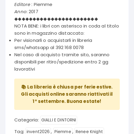
era:
è:
Editore
: Piemme
€13,00.
€6,50.
Anno
: 2017
◆◆◆◆◆◆◆◆◆◆◆◆◆◆◆◆◆◆◆◆◆◆◆
NOTA BENE: i libri con asterisco in coda al titolo
sono in magazzino distaccato:
Per visionarli o acquistarli in libreria
sms/whatsapp al 392 168 0078
Nel caso di acquisto tramite sito, saranno
disponibili per ritiro/spedizione entro 2 gg
lavorativi
📚 La libreria è chiusa per ferie estive.
Gli acquisti online saranno riattivati il
1° settembre. Buona estate!
Categoria:
GIALLI E DINTORNI
Tag:
,
,
invent2026
Piemme
Renee Knight