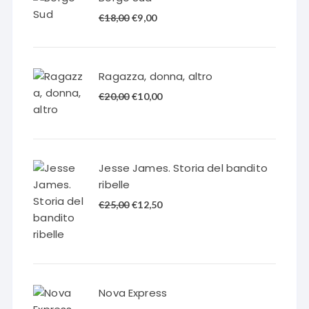
Il
Il
€
18,00
€
9,00
prezzo
prezzo
originale
attuale
era:
è:
Ragazza, donna, altro
€18,00.
€9,00.
Il
Il
€
20,00
€
10,00
prezzo
prezzo
originale
attuale
era:
è:
€20,00.
€10,00.
Jesse James. Storia del bandito
ribelle
Il
Il
€
25,00
€
12,50
prezzo
prezzo
originale
attuale
era:
è:
€25,00.
€12,50.
Nova Express