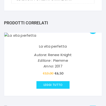
PRODOTTI CORRELATI
La vita perfetta
Autore:
Renee Knight
Editore
: Piemme
Anno
: 2017
€
13,00
Il
€
6,50
Il
prezzo
prezzo
originale
attuale
LEGGI TUTTO
era:
è:
€13,00.
€6,50.