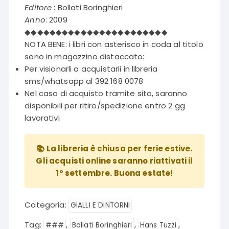
era:
è:
Editore
: Bollati Boringhieri
€17,00.
€8,50.
Anno
: 2009
◆◆◆◆◆◆◆◆◆◆◆◆◆◆◆◆◆◆◆◆◆◆◆
NOTA BENE: i libri con asterisco in coda al titolo
sono in magazzino distaccato:
Per visionarli o acquistarli in libreria
sms/whatsapp al 392 168 0078
Nel caso di acquisto tramite sito, saranno
disponibili per ritiro/spedizione entro 2 gg
lavorativi
📚 La libreria è chiusa per ferie estive.
Gli acquisti online saranno riattivati il
1° settembre. Buona estate!
Categoria:
GIALLI E DINTORNI
Tag:
,
,
,
###
Bollati Boringhieri
Hans Tuzzi