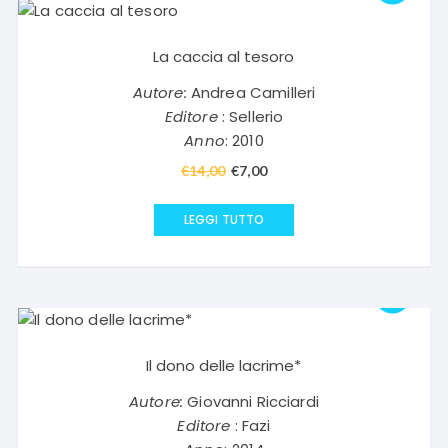
La caccia al tesoro
Autore:
Andrea Camilleri
Editore
: Sellerio
Anno
: 2010
€
14,00
Il
€
7,00
Il
prezzo
prezzo
originale
attuale
LEGGI TUTTO
era:
è:
€14,00.
€7,00.
Il dono delle lacrime*
Autore:
Giovanni Ricciardi
Editore
: Fazi