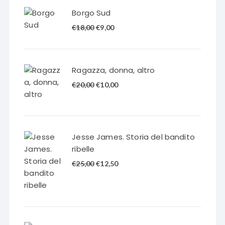
Borgo Sud
Il
Il
€
18,00
€
9,00
prezzo
prezzo
originale
attuale
era:
è:
Ragazza, donna, altro
€18,00.
€9,00.
Il
Il
€
20,00
€
10,00
prezzo
prezzo
originale
attuale
era:
è:
€20,00.
€10,00.
Jesse James. Storia del bandito
ribelle
Il
Il
€
25,00
€
12,50
prezzo
prezzo
originale
attuale
era:
è:
€25,00.
€12,50.