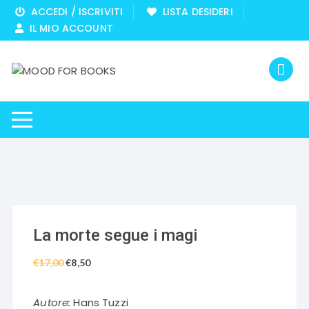
Vai
ACCEDI / ISCRIVITI
LISTA DESIDERI
al
IL MIO ACCOUNT
contenuto
La morte segue i magi
€
17,00
Il
€
8,50
Il
prezzo
prezzo
originale
attuale
Autore:
Hans Tuzzi